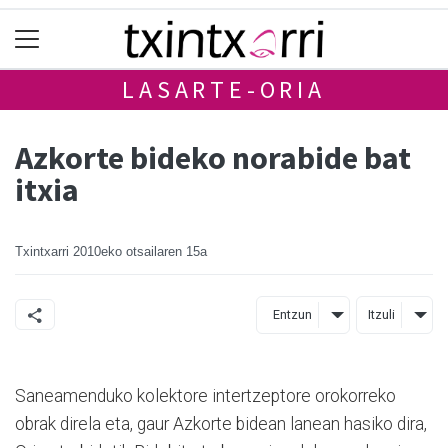
LASARTE-ORIA
Azkorte bideko norabide bat
itxia
Txintxarri
2010eko otsailaren 15a
Entzun
Itzuli
Saneamenduko kolektore intertzeptore orokorreko
obrak direla eta, gaur Azkorte bidean lanean hasiko dira,