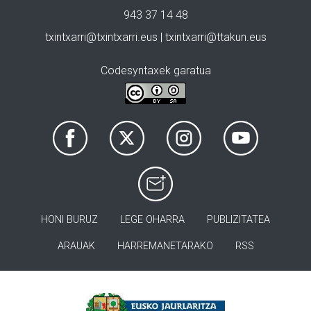
943 37 14 48
txintxarri@txintxarri.eus | txintxarri@ttakun.eus
Codesyntaxek garatua
HONI BURUZ
LEGE OHARRA
PUBLIZITATEA
ARAUAK
HARREMANETARAKO
RSS