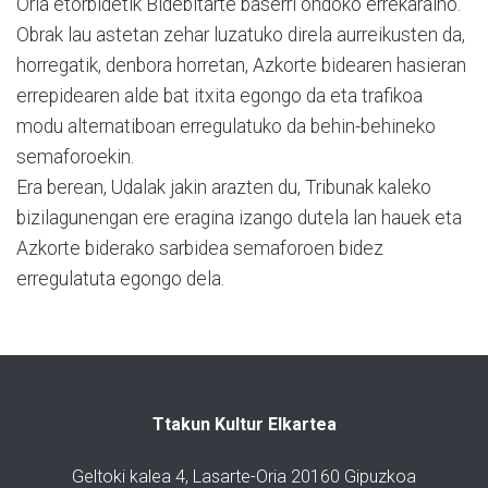
Oria etorbidetik Bidebitarte baserri ondoko errekaraino.
Obrak lau astetan zehar luzatuko direla aurreikusten da,
horregatik, denbora horretan, Azkorte bidearen hasieran
errepidearen alde bat itxita egongo da eta trafikoa
modu alternatiboan erregulatuko da behin-behineko
semaforoekin.
Era berean, Udalak jakin arazten du, Tribunak kaleko
bizilagunengan ere eragina izango dutela lan hauek eta
Azkorte biderako sarbidea semaforoen bidez
erregulatuta egongo dela.
Ttakun Kultur Elkartea
Geltoki kalea 4, Lasarte-Oria 20160 Gipuzkoa