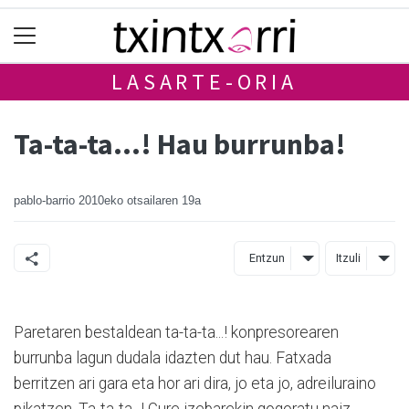
LASARTE-ORIA
Ta-ta-ta...! Hau burrunba!
pablo-barrio
2010eko otsailaren 19a
Entzun
Itzuli
Paretaren bestaldean ta-ta-ta...! konpresorearen
burrunba lagun dudala idazten dut hau. Fatxada
berritzen ari gara eta hor ari dira, jo eta jo, adreiluraino
pikatzen. Ta-ta-ta...! Gure izebarekin gogoratu naiz