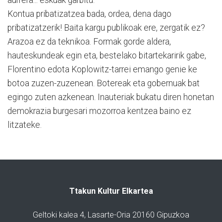
Kontua pribatizatzea bada, ordea, dena dago
pribatizatzerik! Baita kargu publikoak ere, zergatik ez?
Arazoa ez da teknikoa. Formak gorde aldera,
hauteskundeak egin eta, bestelako bitartekaririk gabe,
Florentino edota Koplowitz-tarrei emango genie ke
botoa zuzen-zuzenean. Botereak eta gobernuak bat
egingo zuten azkenean. Inauteriak bukatu diren honetan
demokrazia burgesari mozorroa kentzea baino ez
litzateke.
Ttakun Kultur Elkartea
Geltoki kalea 4, Lasarte-Oria 20160 Gipuzkoa