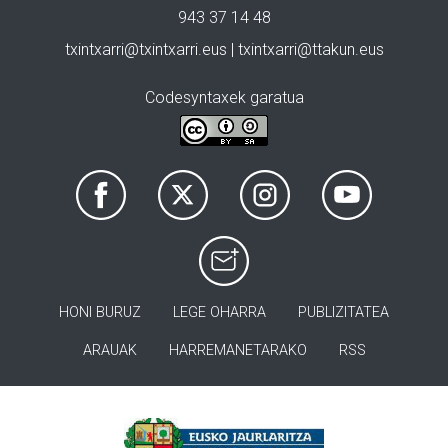
943 37 14 48
txintxarri@txintxarri.eus | txintxarri@ttakun.eus
Codesyntaxek garatua
HONI BURUZ
LEGE OHARRA
PUBLIZITATEA
ARAUAK
HARREMANETARAKO
RSS