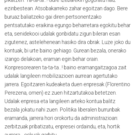
ezinbestean. Atsobakarreko zahar egoitzan dago. Bere
buruaz baliatzeko gai diren pertsonentzako
pentsatutako eraikina egungo beharretara egokitu behar
eta, senidekooi udalak gonbidatu zigun bileran esan
zigutenez, astelehenean hasiko dira obrak. Luze joko du
kontuak, bi urte baino gehiago. Gurean bezala, onerako
izango delakoan, eraman egin behar orain.
Konpresorearen ta-ta-ta...! baino eramangaitzagoa zait
udalak langileen mobilizazioen aurrean agertutako
jarrera. Egoitzaren kudeaketa duen enpresak (Florentino
Perezena, omen) ez zuen hitzartutakoa betetzen.
Udalak enpresa eta langileen arteko kontua balitz
bezala jokatu nahi zuen. Politika liberalen burrunbak
eramanda, jarrera hori orokortu da administrazioan:
zerbitzuak pribatizatu, enpresei ordaindu, eta, hortik
aurrera... eskuak garbitu.