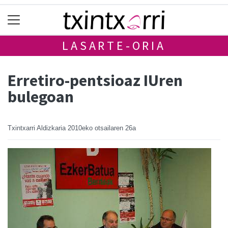
LASARTE-ORIA
Erretiro-pentsioaz IUren
bulegoan
Txintxarri Aldizkaria
2010eko otsailaren 26a