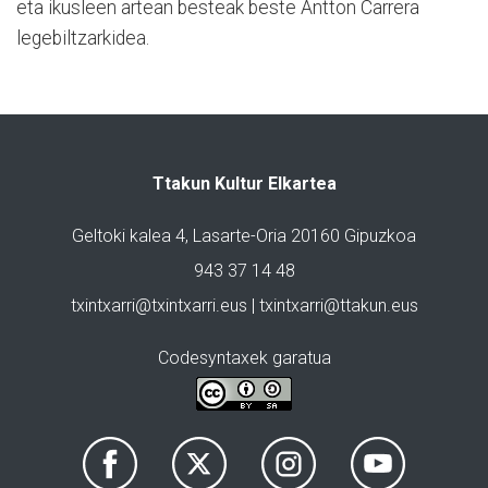
eta ikusleen artean besteak beste Antton Carrera
legebiltzarkidea.
Ttakun Kultur Elkartea
Geltoki kalea 4, Lasarte-Oria 20160 Gipuzkoa
943 37 14 48
txintxarri@txintxarri.eus | txintxarri@ttakun.eus
Codesyntaxek garatua