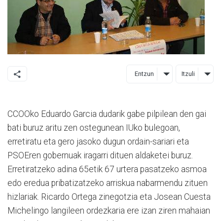
Entzun
Itzuli
CCOOko Eduardo Garcia dudarik gabe pilpilean den gai
bati buruz aritu zen ostegunean IUko bulegoan,
erretiratu eta gero jasoko dugun ordain-sariari eta
PSOEren gobernuak iragarri dituen aldaketei buruz.
Erretiratzeko adina 65etik 67 urtera pasatzeko asmoa
edo eredua pribatizatzeko arriskua nabarmendu zituen
hizlariak. Ricardo Ortega zinegotzia eta Josean Cuesta
Michelingo langileen ordezkaria ere izan ziren mahaian