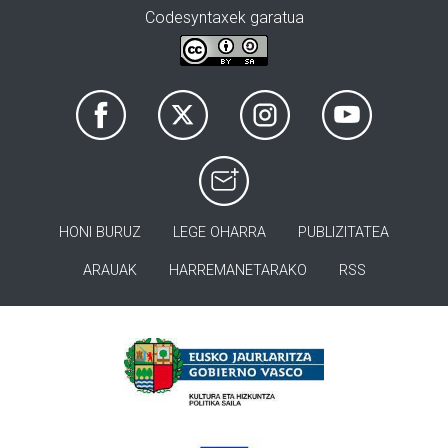
Codesyntaxek garatua
HONI BURUZ
LEGE OHARRA
PUBLIZITATEA
ARAUAK
HARREMANETARAKO
RSS