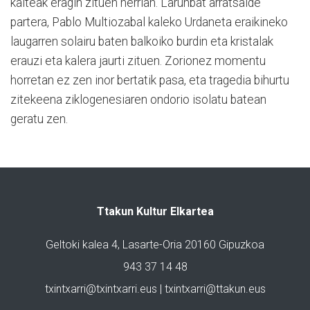
kalteak eragin zituen herrian. Larunbat arratsalde
partera, Pablo Multiozabal kaleko Urdaneta eraikineko
laugarren solairu baten balkoiko burdin eta kristalak
erauzi eta kalera jaurti zituen. Zorionez momentu
horretan ez zen inor bertatik pasa, eta tragedia bihurtu
zitekeena ziklogenesiaren ondorio isolatu batean
geratu zen.
Ttakun Kultur Elkartea
Geltoki kalea 4, Lasarte-Oria 20160 Gipuzkoa
943 37 14 48
txintxarri@txintxarri.eus | txintxarri@ttakun.eus