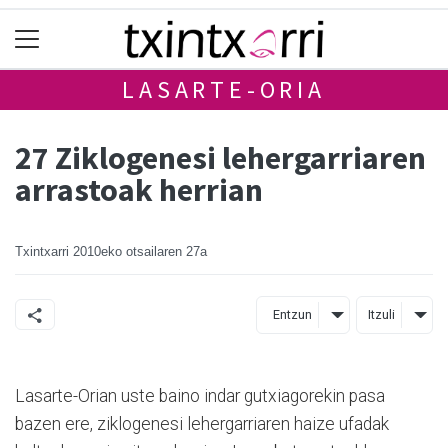
LASARTE-ORIA
27 Ziklogenesi lehergarriaren
arrastoak herrian
Txintxarri
2010eko otsailaren 27a
Entzun
Itzuli
Lasarte-Orian uste baino indar gutxiagorekin pasa
bazen ere, ziklogenesi lehergarriaren haize ufadak