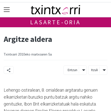
LASARTE-ORIA
Argitze aldera
Txintxarri
2010eko martxoaren 5a
Entzun
Itzuli
Lehengo ostiralean, 8. orrialdean argitaratu genuen
elkarrizketari buruzko puntu batzuk argitu nahiko
genituzke, Ibon Brit elkarrizketatuak hala eskatuta.
Nejapan dagoen Froilan Elespe proiektua Lasarte-