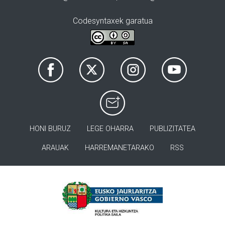
Codesyntaxek garatua
HONI BURUZ
LEGE OHARRA
PUBLIZITATEA
ARAUAK
HARREMANETARAKO
RSS