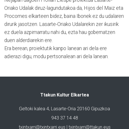
Oriako Udalak diruz-lagundutakoa da, Hijos del Maiz eta
Procomes elkarteen bidez, baina Ibonek ez du udalaren
dirurik jasotzen. Lasarte-Oriako Udalarekin zer ikusirik
ez duela azpimarratu nahi du, ezta hau gobernatzen
duen alderdiarekin ere.
Era berean, proiektutik kanpo lanean ari dela ere
adierazi digu, modu pertsonalean ari dela lanean.
Ttakun Kultur Elkartea
Geltoki kalea 4, Lasarte-Oria 20160 Gipuzkoa
943 37 14 48
txintxarri@txintxarri.eus | txintxarri@ttakun.eus