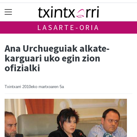
LASARTE-ORIA
Ana Urchueguiak alkate-
karguari uko egin zion
ofizialki
Txintxarri
2010eko martxoaren 5a