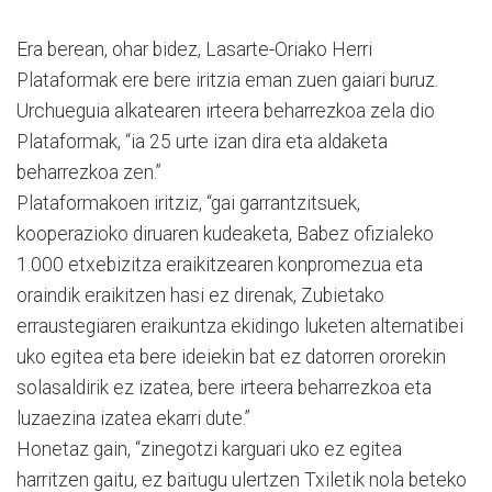
Era berean, ohar bidez, Lasarte-Oriako Herri
Plataformak ere bere iritzia eman zuen gaiari buruz.
Urchueguia alkatearen irteera beharrezkoa zela dio
Plataformak, “ia 25 urte izan dira eta aldaketa
beharrezkoa zen.”
Plataformakoen iritziz, “gai garrantzitsuek,
kooperazioko diruaren kudeaketa, Babez ofizialeko
1.000 etxebizitza eraikitzearen konpromezua eta
oraindik eraikitzen hasi ez direnak, Zubietako
erraustegiaren eraikuntza ekidingo luketen alternatibei
uko egitea eta bere ideiekin bat ez datorren ororekin
solasaldirik ez izatea, bere irteera beharrezkoa eta
luzaezina izatea ekarri dute.”
Honetaz gain, “zinegotzi karguari uko ez egitea
harritzen gaitu, ez baitugu ulertzen Txiletik nola beteko