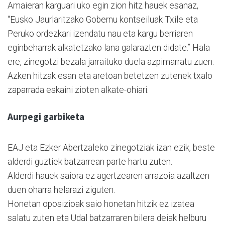
Amaieran karguari uko egin zion hitz hauek esanaz,
“Eusko Jaurlaritzako Gobernu kontseiluak Txile eta
Peruko ordezkari izendatu nau eta kargu berriaren
eginbeharrak alkatetzako lana galarazten didate.” Hala
ere, zinegotzi bezala jarraituko duela azpimarratu zuen.
Azken hitzak esan eta aretoan betetzen zutenek txalo
zaparrada eskaini zioten alkate-ohiari.
Aurpegi garbiketa
EAJ eta Ezker Abertzaleko zinegotziak izan ezik, beste
alderdi guztiek batzarrean parte hartu zuten.
Alderdi hauek saiora ez agertzearen arrazoia azaltzen
duen oharra helarazi ziguten.
Honetan oposizioak saio honetan hitzik ez izatea
salatu zuten eta Udal batzarraren bilera deiak helburu