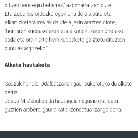
dituen bere egin beharrak,” azpimarratzen dute.
Eta Zaballos ordezko egokiena dela aipatu eta
elkarrizketara irekiak daudela jakin arazten diote,
“herriaren kudeaketaren eta elkarbizitzaren onerako
bada eta orain arte herri kudeaketa gaiztotu dituzten
puntuak argitzeko.”
Alkate hautaketa
Gauzak honela, Udalbatzarrak gaur aukeratuko du alkate
berria.
Jesus M. Zaballos da hautagaia nagusia eta, datu
guztien arabera, gaur alkate izendatua izango dena.