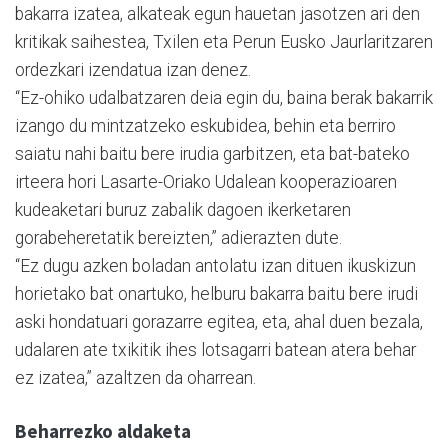
bakarra izatea, alkateak egun hauetan jasotzen ari den
kritikak saihestea, Txilen eta Perun Eusko Jaurlaritzaren
ordezkari izendatua izan denez.
“Ez-ohiko udalbatzaren deia egin du, baina berak bakarrik
izango du mintzatzeko eskubidea, behin eta berriro
saiatu nahi baitu bere irudia garbitzen, eta bat-bateko
irteera hori Lasarte-Oriako Udalean kooperazioaren
kudeaketari buruz zabalik dagoen ikerketaren
gorabeheretatik bereizten,” adierazten dute.
“Ez dugu azken boladan antolatu izan dituen ikuskizun
horietako bat onartuko, helburu bakarra baitu bere irudi
aski hondatuari gorazarre egitea, eta, ahal duen bezala,
udalaren ate txikitik ihes lotsagarri batean atera behar
ez izatea,” azaltzen da oharrean.
Beharrezko aldaketa