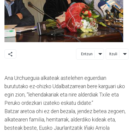
Entzun
Itzuli
Ana Urchueguia alkateak astelehen eguerdian
burututako ez-ohizko Udalbatzarrean bere karguari uko
egin zion, “lehendakariak eta nire alderdiak Txile eta
Peruko ordezkari izateko eskatu didate.”
Batzar aretoa ohi ez den bezala, jendez betea zegoen,
alkatearen familia, herritarrak, alderdiko kideak eta,
besteak beste, Eusko Jaurlaritzatik Iñaki Arriola