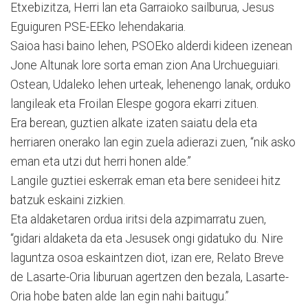
Etxebizitza, Herri lan eta Garraioko sailburua, Jesus
Eguiguren PSE-EEko lehendakaria.
Saioa hasi baino lehen, PSOEko alderdi kideen izenean
Jone Altunak lore sorta eman zion Ana Urchueguiari.
Ostean, Udaleko lehen urteak, lehenengo lanak, orduko
langileak eta Froilan Elespe gogora ekarri zituen.
Era berean, guztien alkate izaten saiatu dela eta
herriaren onerako lan egin zuela adierazi zuen, “nik asko
eman eta utzi dut herri honen alde.”
Langile guztiei eskerrak eman eta bere senideei hitz
batzuk eskaini zizkien.
Eta aldaketaren ordua iritsi dela azpimarratu zuen,
“gidari aldaketa da eta Jesusek ongi gidatuko du. Nire
laguntza osoa eskaintzen diot, izan ere, Relato Breve
de Lasarte-Oria liburuan agertzen den bezala, Lasarte-
Oria hobe baten alde lan egin nahi baitugu.”