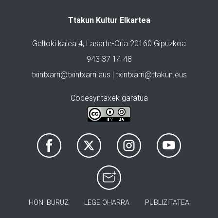
Ttakun Kultur Elkartea
Geltoki kalea 4, Lasarte-Oria 20160 Gipuzkoa
943 37 14 48
txintxarri@txintxarri.eus | txintxarri@ttakun.eus
Codesyntaxek garatua
HONI BURUZ
LEGE OHARRA
PUBLIZITATEA