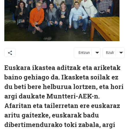
Entzun
Itzuli
Euskara ikastea aditzak eta ariketak
baino gehiago da. Ikasketa soilak ez
du beti bere helburua lortzen, eta hori
argi daukate Muntteri-AEK-n.
Afaritan eta tailerretan ere euskaraz
aritu gaitezke, euskarak badu
dibertimendurako toki zabala, argi