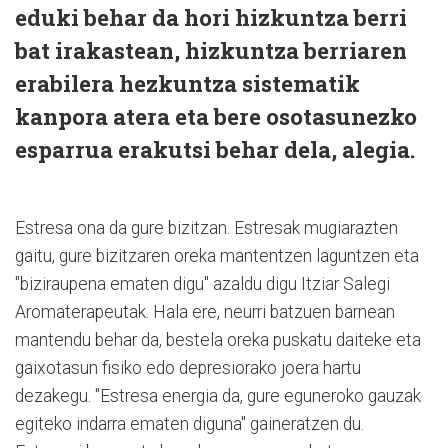
eduki behar da hori hizkuntza berri
bat irakastean, hizkuntza berriaren
erabilera hezkuntza sistematik
kanpora atera eta bere osotasunezko
esparrua erakutsi behar dela, alegia.
Estresa ona da gure bizitzan. Estresak mugiarazten
gaitu, gure bizitzaren oreka mantentzen laguntzen eta
"biziraupena ematen digu" azaldu digu Itziar Salegi
Aromaterapeutak. Hala ere, neurri batzuen barnean
mantendu behar da, bestela oreka puskatu daiteke eta
gaixotasun fisiko edo depresiorako joera hartu
dezakegu. "Estresa energia da, gure eguneroko gauzak
egiteko indarra ematen diguna" gaineratzen du.