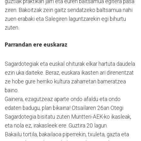
guztiak praktikan jarri eta euren baltsamua egitera pasa
ziren. Bakoitzak zein gaitz sendatzeko baltsamua nahi
zuen erabaki eta Salegiren laguntzarekin egi bihurtu
zuten.
Parrandan ere euskaraz
Sagardotegiak eta euskal ohiturak elkar hartuta daudela
ezin uka daiteke. Beraz, euskara ikasten ari direnentzat
ze hobe gure herriko kultura zaharretan barneratzea
baino.
Gainera, ezagutzeaz aparte ondo afaldu eta ondo
edaten badugu, plan bikaina! Otsailaren 26an Otegi
Sagardotegia bisitatu zuten Muntteri-AEK-ko ikasleak,
eta nola ez, irakasleek ere. Guztira 20 lagun.
Bakailu tortila, bakailaoa piperrekin, txuleta, gazta eta