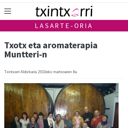
LASARTE-ORIA
Txotx eta aromaterapia
Muntteri-n
Txintxarri Aldizkaria
2010eko martxoaren 8a