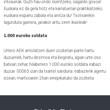
intxaurrak. Guzti hau ondo liseritzeko, sagardo goxoa!
Euskara ez da gela hotz eta karratuetan praktikatzeko,
euskara esparru zabala eta anitza du! Txotxarekin
lagunduta gainera, jariakor aritu ziren ikasleak!
1.000 euroko soldata
Urtero AEK antolatzen duen zozketan parte hartu
duzuenek, hartu dezimoa eta begiratu, agian urte oso
batean zehar, hilabetero 1.000 euroko soldata irabazi
duzue. 00065 izan da txartel sariduna. Irabazlerik agertu
ezean, martxoaren 26an errepikatuko da zozketa.