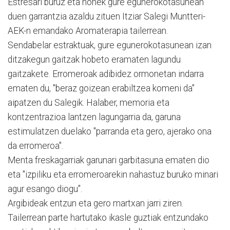
Estresari buruz eta honek gure egunerokotasunean
duen garrantzia azaldu zituen Itziar Salegi Muntteri-
AEK-n emandako Aromaterapia tailerrean.
Sendabelar estraktuak, gure egunerokotasunean izan
ditzakegun gaitzak hobeto eramaten lagundu
gaitzakete. Erromeroak adibidez ormonetan indarra
ematen du, "beraz goizean erabiltzea komeni da"
aipatzen du Salegik. Halaber, memoria eta
kontzentrazioa lantzen lagungarria da, garuna
estimulatzen duelako "parranda eta gero, ajerako ona
da erromeroa".
Menta freskagarriak garunari garbitasuna ematen dio
eta "izpiliku eta erromeroarekin nahastuz buruko minari
agur esango diogu".
Argibideak entzun eta gero martxan jarri ziren.
Tailerrean parte hartutako ikasle guztiak entzundako