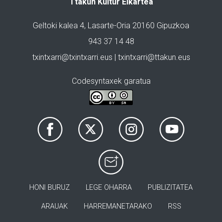
Ttakun Kultur Elkartea
Geltoki kalea 4, Lasarte-Oria 20160 Gipuzkoa
943 37 14 48
txintxarri@txintxarri.eus | txintxarri@ttakun.eus
Codesyntaxek garatua
HONI BURUZ
LEGE OHARRA
PUBLIZITATEA
ARAUAK
HARREMANETARAKO
RSS