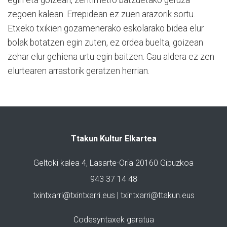
zegoen kalean. Errepidean ez zuen arazorik sortu.
Etxeko txikien gozamenerako eskolarako bidea elur
bolak botatzen egin zuten, ez ordea buelta, goizean
zehar elur gehiena urtu egin baitzen. Gau aldera ez zen
elurtearen arrastorik geratzen herrian.
Ttakun Kultur Elkartea
Geltoki kalea 4, Lasarte-Oria 20160 Gipuzkoa
943 37 14 48
txintxarri@txintxarri.eus | txintxarri@ttakun.eus
Codesyntaxek garatua