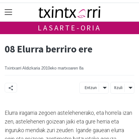
LASARTE-ORIA
08 Elurra berriro ere
Txintxarri Aldizkaria
2010eko martxoaren 8a
Entzun
Itzuli
Elurra iragarria zegoen astelehenerako, eta horrela izan
zen, astelehenen goizean jaiki eta gure herria eta
inguruko mendiak zuri zeuden. Igande gauean elurra
egin eta goizean, zentimetro batzuetako geruza