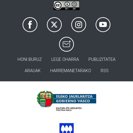
HONI BURUZ
LEGE OHARRA
PUBLIZITATEA
ARAUAK
HARREMANETARAKO
RSS