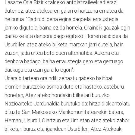
Lasarte Oria Bizirik taldeko antolatzaileek adierazi
dutenez, atez atekoaren gaiari oihartzuna ematea da
helburua: "Badirudi dena egina dagoela, erraustegia
jarriko digutela, baina ez da horrela. Oraindik gauzak egin
daitezke eta denbora dago egiteko. Horren adibidea da
Usurbilen atez ateko bilketa martxan jarri dutela, hain
zuzen, jada urtea bete duen alternatiba. Aukera eta
denbora badago, baina erraustegia gero eta gertuago
daukagu eta ezin gara lo egon".
Udara bitartean oraindik zehaztu gabeko hainbat
ekimen burutzeko asmoa dute eta hasteko, asteburu
honetan, Atez ateko hondakin bilketari buruzko
Nazioarteko Jardunaldia burutuko da: hitzaldiak antolatu
dituzte San Markoseko Mankomunitatearekin batera,
Hernani, Usurbil, Oiartzun eta Urnietan atez ateko zabor
bilketari buruz eta igandean Usurbilen, Atez Atekoak