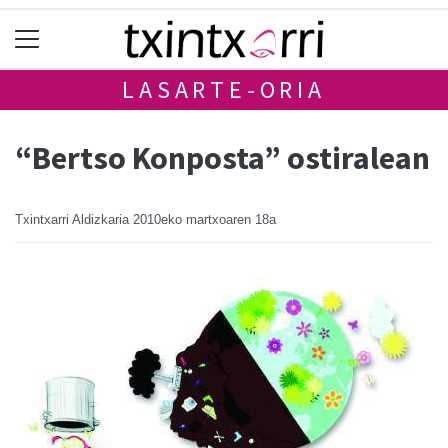
LASARTE-ORIA
“Bertso Konposta” ostiralean
Txintxarri Aldizkaria
2010eko martxoaren 18a