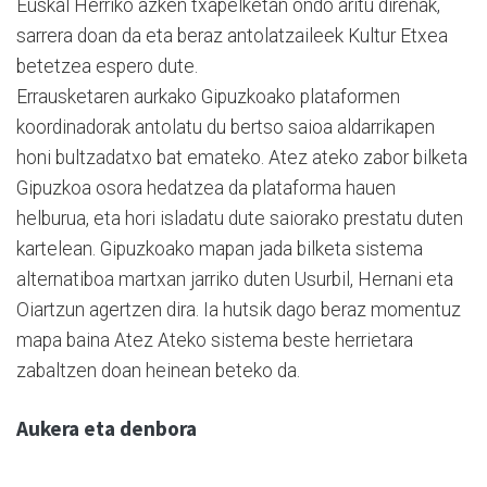
Euskal Herriko azken txapelketan ondo aritu direnak,
sarrera doan da eta beraz antolatzaileek Kultur Etxea
betetzea espero dute.
Errausketaren aurkako Gipuzkoako plataformen
koordinadorak antolatu du bertso saioa aldarrikapen
honi bultzadatxo bat emateko. Atez ateko zabor bilketa
Gipuzkoa osora hedatzea da plataforma hauen
helburua, eta hori isladatu dute saiorako prestatu duten
kartelean. Gipuzkoako mapan jada bilketa sistema
alternatiboa martxan jarriko duten Usurbil, Hernani eta
Oiartzun agertzen dira. Ia hutsik dago beraz momentuz
mapa baina Atez Ateko sistema beste herrietara
zabaltzen doan heinean beteko da.
Aukera eta denbora