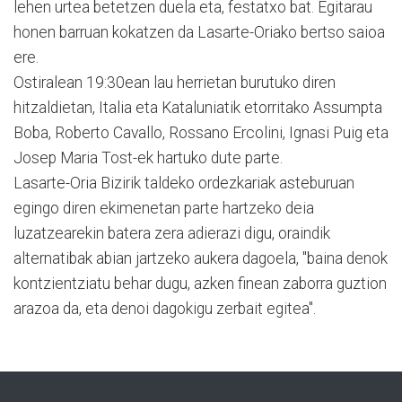
lehen urtea betetzen duela eta, festatxo bat. Egitarau
honen barruan kokatzen da Lasarte-Oriako bertso saioa
ere.
Ostiralean 19:30ean lau herrietan burutuko diren
hitzaldietan, Italia eta Kataluniatik etorritako Assumpta
Boba, Roberto Cavallo, Rossano Ercolini, Ignasi Puig eta
Josep Maria Tost-ek hartuko dute parte.
Lasarte-Oria Bizirik taldeko ordezkariak asteburuan
egingo diren ekimenetan parte hartzeko deia
luzatzearekin batera zera adierazi digu, oraindik
alternatibak abian jartzeko aukera dagoela, "baina denok
kontzientziatu behar dugu, azken finean zaborra guztion
arazoa da, eta denoi dagokigu zerbait egitea".