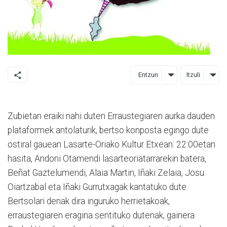
Entzun
Itzuli
Zubietan eraiki nahi duten Erraustegiaren aurka dauden
plataformek antolaturik, bertso konposta egingo dute
ostiral gauean Lasarte-Oriako Kultur Etxean: 22:00etan
hasita, Andoni Otamendi lasarteoriatarrarekin batera,
Beñat Gaztelumendi, Alaia Martin, Iñaki Zelaia, Josu
Oiartzabal eta Iñaki Gurrutxagak kantatuko dute.
Bertsolari denak dira inguruko herrietakoak,
erraustegiaren eragina sentituko dutenak, gainera