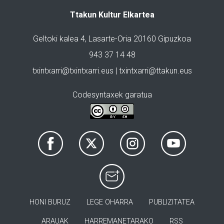
Ttakun Kultur Elkartea
Geltoki kalea 4, Lasarte-Oria 20160 Gipuzkoa
943 37 14 48
txintxarri@txintxarri.eus | txintxarri@ttakun.eus
Codesyntaxek garatua
HONI BURUZ
LEGE OHARRA
PUBLIZITATEA
ARAUAK
HARREMANETARAKO
RSS