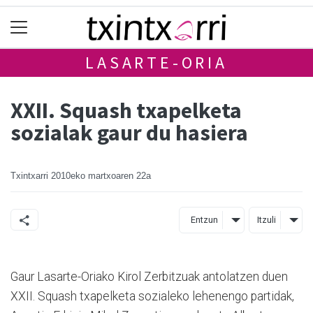
LASARTE-ORIA
XXII. Squash txapelketa
sozialak gaur du hasiera
Txintxarri
2010eko martxoaren 22a
Entzun
Itzuli
Gaur Lasarte-Oriako Kirol Zerbitzuak antolatzen duen
XXII. Squash txapelketa sozialeko lehenengo partidak,