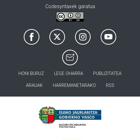
Codesyntaxek garatua
HONI BURUZ
LEGE OHARRA
PUBLIZITATEA
ARAUAK
HARREMANETARAKO
RSS