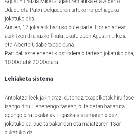
Agustin Erkizia Mikel Zugastiren aurka eta Alberto
Udabe eta Patxi Delgadoren arteko norgehiagoka
jokatuko dira.
Aurten, 17 jokalarik hartuko dute parte. Horien artean,
aurkitzen dira iazko finala jokatu zuen Agustin Erkizia
eta Alberto Udabe txapelduna.
Partidak astelehenetik ostiralera bitartean jokatuko dira,
18:00etatik 20:00etara.
Lehiaketa sistema
Antolatzaileek jakin arazi dutenez, txapelketak hiru fase
izango ditu. Lehenengo fasean, bi taldetan banatuta
egongo dira jokalariak. Ligaska-sistemaren bidez
jokatuko da, buelta bakarrean eta maiatzaren 13an
bukatuko da.