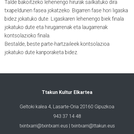
Talde bakoitzeko lehenengo hirurak sailkatuko dira
txapeldunen fasea jokatzeko. Bigarren fase hori ligaska
bidez jokatuko dute. Ligaskaren lehenengo biek finala
jokatuko dute eta hirugarrenak eta laugarrenak
kontsolazioko finala.
Bestalde, beste parte-hartzaileek kontsolazioa
jokatuko dute kanporaketa bidez.
Ttakun Kultur Elkartea
Geltoki kalea 4, Lasarte-Oria 20160 Gipuzkoa
943 37 14 48
txintxarri@txintxarri.eus | txintxarri@ttakun.eus