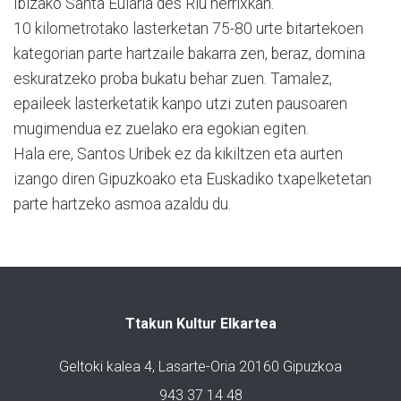
Ibizako Santa Eularia des Riu herrixkan.
10 kilometrotako lasterketan 75-80 urte bitartekoen
kategorian parte hartzaile bakarra zen, beraz, domina
eskuratzeko proba bukatu behar zuen. Tamalez,
epaileek lasterketatik kanpo utzi zuten pausoaren
mugimendua ez zuelako era egokian egiten.
Hala ere, Santos Uribek ez da kikiltzen eta aurten
izango diren Gipuzkoako eta Euskadiko txapelketetan
parte hartzeko asmoa azaldu du.
Ttakun Kultur Elkartea
Geltoki kalea 4, Lasarte-Oria 20160 Gipuzkoa
943 37 14 48