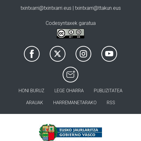
txintxarri@txintxarri.eus | txintxarri@ttakun.eus
Codesyntaxek garatua
HONI BURUZ
LEGE OHARRA
PUBLIZITATEA
ARAUAK
HARREMANETARAKO
RSS