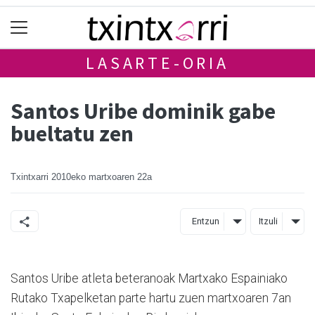
LASARTE-ORIA
Santos Uribe dominik gabe
bueltatu zen
Txintxarri
2010eko martxoaren 22a
Entzun
Itzuli
Santos Uribe atleta beteranoak Martxako Espainiako
Rutako Txapelketan parte hartu zuen martxoaren 7an