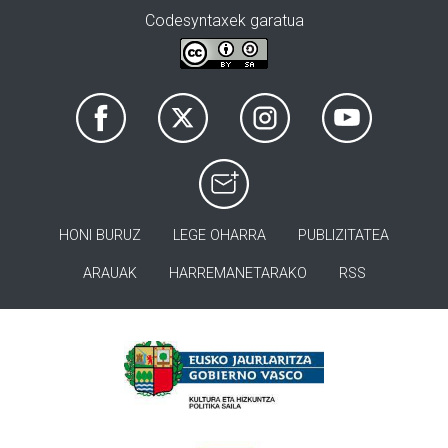
Codesyntaxek garatua
HONI BURUZ
LEGE OHARRA
PUBLIZITATEA
ARAUAK
HARREMANETARAKO
RSS