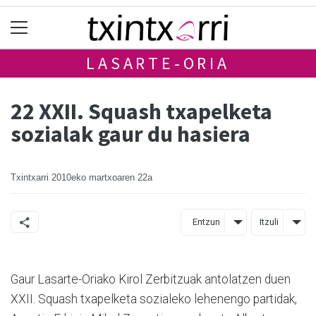
LASARTE-ORIA
22 XXII. Squash txapelketa
sozialak gaur du hasiera
Txintxarri
2010eko martxoaren 22a
Entzun
Itzuli
Gaur Lasarte-Oriako Kirol Zerbitzuak antolatzen duen
XXII. Squash txapelketa sozialeko lehenengo partidak,