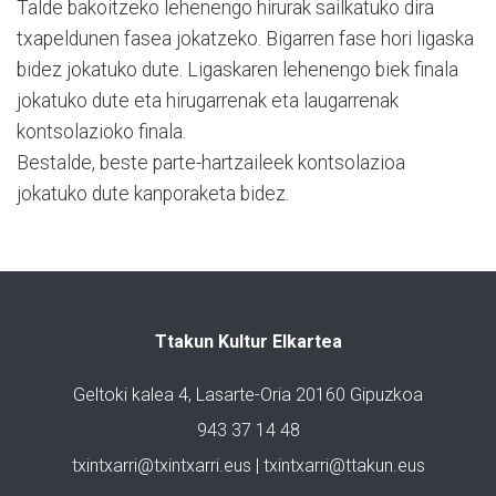
Talde bakoitzeko lehenengo hirurak sailkatuko dira
txapeldunen fasea jokatzeko. Bigarren fase hori ligaska
bidez jokatuko dute. Ligaskaren lehenengo biek finala
jokatuko dute eta hirugarrenak eta laugarrenak
kontsolazioko finala.
Bestalde, beste parte-hartzaileek kontsolazioa
jokatuko dute kanporaketa bidez.
Ttakun Kultur Elkartea
Geltoki kalea 4, Lasarte-Oria 20160 Gipuzkoa
943 37 14 48
txintxarri@txintxarri.eus | txintxarri@ttakun.eus