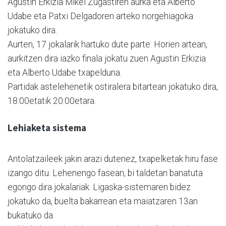
Agustin Erkizia Mikel Zugastiren aurka eta Alberto
Udabe eta Patxi Delgadoren arteko norgehiagoka
jokatuko dira.
Aurten, 17 jokalarik hartuko dute parte. Horien artean,
aurkitzen dira iazko finala jokatu zuen Agustin Erkizia
eta Alberto Udabe txapelduna.
Partidak astelehenetik ostiralera bitartean jokatuko dira,
18:00etatik 20:00etara.
Lehiaketa sistema
Antolatzaileek jakin arazi dutenez, txapelketak hiru fase
izango ditu. Lehenengo fasean, bi taldetan banatuta
egongo dira jokalariak. Ligaska-sistemaren bidez
jokatuko da, buelta bakarrean eta maiatzaren 13an
bukatuko da.