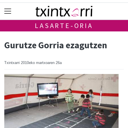
LASARTE-ORIA
Gurutze Gorria ezagutzen
Txintxarri
2010eko martxoaren 26a