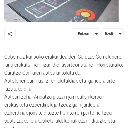
Entzun
Itzuli
Gobernuz kanpoko erakundea den Gurutze Gorriak bere
lana erakutsi nahi izan die lasarteoriatarrei. Horretarako,
Gurutze Gorriaren astea antolatu du.
Astelehenean hasi ziren ekitaldiak eta igandera arte
luzatuko dira.
Astean zehar Andatza plazan jarri duten karpan
erakusketa ezberdinak jartzeaz gain jarduera
ezberdinak jorratu dituzte herritarren parte hartzea
sustatzeko, erakusketa aldakorrak ezarri dituzte eta