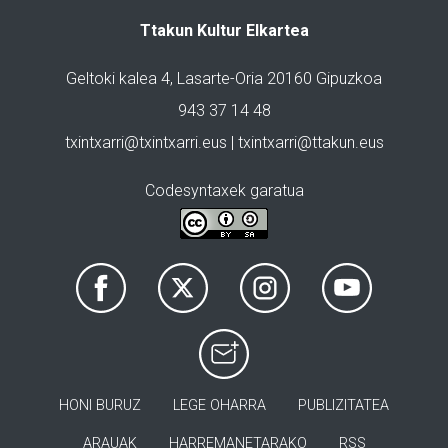
Ttakun Kultur Elkartea
Geltoki kalea 4, Lasarte-Oria 20160 Gipuzkoa
943 37 14 48
txintxarri@txintxarri.eus | txintxarri@ttakun.eus
Codesyntaxek garatua
HONI BURUZ
LEGE OHARRA
PUBLIZITATEA
ARAUAK
HARREMANETARAKO
RSS