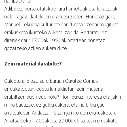
hainbat tailer.
Adibidez, bertaratutakoei ura harrietatik eta lokatzatik
nola iragazi daitekeen erakutsi zieten. Honetaz gain,
Manuel Lekuona kultur etxean “Uretan zehar mugituz”
erakusketa ikusteko aukera izan da. Bertaratu ez
direnek gaur 17:00ak 19:30ak bitartean honetaz
gozatzeko azken aukera dute.
Zein material darabilte?
Galdetu al diozu zure buruari Gurutze Gorriak
erreskateetan, edota larrialdietan, zein material
erabiltzen duen edo nola? Honi buruz interesa eta jakin
mina baduzue, ez galdu aukera, eta hurbildu gaur
arratsaldean Andatza Plazan jarriko den erakusketara.
Arratsaldeko 17:00ak eta 20:00ak bitartean erreskate