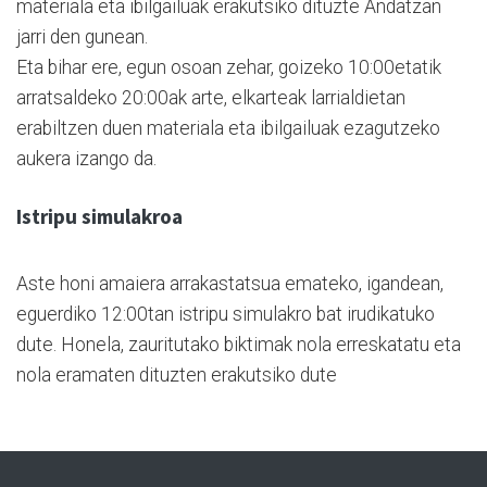
materiala eta ibilgailuak erakutsiko dituzte Andatzan
jarri den gunean.
Eta bihar ere, egun osoan zehar, goizeko 10:00etatik
arratsaldeko 20:00ak arte, elkarteak larrialdietan
erabiltzen duen materiala eta ibilgailuak ezagutzeko
aukera izango da.
Istripu simulakroa
Aste honi amaiera arrakastatsua emateko, igandean,
eguerdiko 12:00tan istripu simulakro bat irudikatuko
dute. Honela, zauritutako biktimak nola erreskatatu eta
nola eramaten dituzten erakutsiko dute