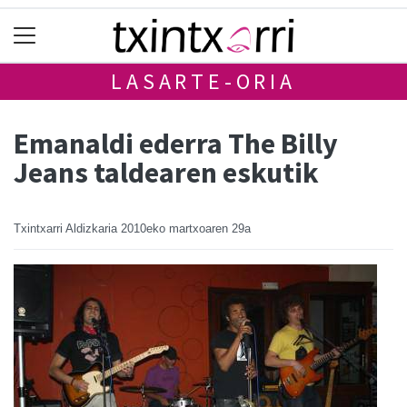
LASARTE-ORIA
Emanaldi ederra The Billy
Jeans taldearen eskutik
Txintxarri Aldizkaria
2010eko martxoaren 29a