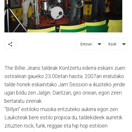
Entzun
Itzuli
The Billie Jeans taldeak Kontzertu ederra eskaini zuen
ostiralean gaueko 23:00etan hasita. 2007an eratutako
talde honek eskainitako Jam Session-a ikusteko jende
ugari bildu zen Jalgin. Dantzan, giro onean, egon ziren
bertaratu zirenak.
“Billyin” estiloko musika entzuteko aukera egon zen.
Laukoteak bere estilo propioa du, taldekideek aurretik
zituzten rock, funk, reggae eta hip hop estiloen