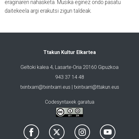
eraginaren nahasketa. Musika eginez ondo pasatu
daitekeela argi erakutsi zigun taldeak.
Ttakun Kultur Elkartea
Geltoki kalea 4, Lasarte-Oria 20160 Gipuzkoa
943 37 14 48
txintxarri@txintxarri.eus | txintxarri@ttakun.eus
Codesyntaxek garatua