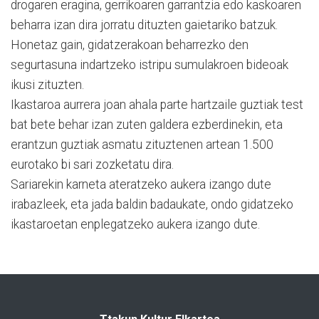
drogaren eragina, gerrikoaren garrantzia edo kaskoaren
beharra izan dira jorratu dituzten gaietariko batzuk.
Honetaz gain, gidatzerakoan beharrezko den
segurtasuna indartzeko istripu sumulakroen bideoak
ikusi zituzten.
Ikastaroa aurrera joan ahala parte hartzaile guztiak test
bat bete behar izan zuten galdera ezberdinekin, eta
erantzun guztiak asmatu zituztenen artean 1.500
eurotako bi sari zozketatu dira.
Sariarekin karneta ateratzeko aukera izango dute
irabazleek, eta jada baldin badaukate, ondo gidatzeko
ikastaroetan enplegatzeko aukera izango dute.