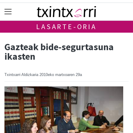
LASARTE-ORIA
Gazteak bide-segurtasuna
ikasten
Txintxarri Aldizkaria
2010eko martxoaren 29a