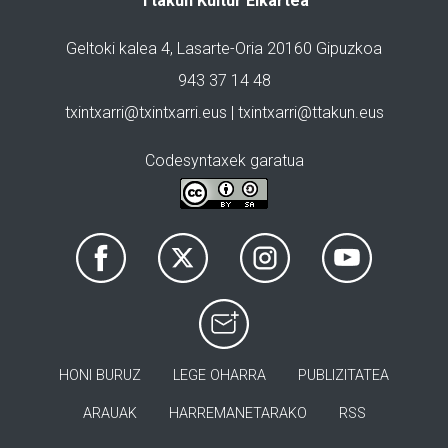
Ttakun Kultur Elkartea
Geltoki kalea 4, Lasarte-Oria 20160 Gipuzkoa
943 37 14 48
txintxarri@txintxarri.eus | txintxarri@ttakun.eus
Codesyntaxek garatua
HONI BURUZ
LEGE OHARRA
PUBLIZITATEA
ARAUAK
HARREMANETARAKO
RSS