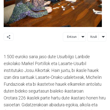
Entzun
Itzuli
1.500 euroko saria jaso dute Usurbilgo Lanbide
eskolako Markel Portillok eta Lasarte-Usurbil
institutuko Josu Alkortak. Hain juxtu, bi ikasle hauek
izan dira sarituak Lasarte-Oriako udaletxeak, Michelin
Fundazioak eta bi ikastetxe hauek elkarrekin antolatu
duten bideko segurtasun bialeko ikastaroan.
Orotara 226 ikaslek parte hartu dute ikastaro honen hiru
saioetan. Gidatzerakoan abiadura egokia, alkola eta