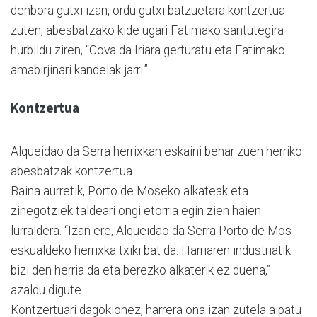
denbora gutxi izan, ordu gutxi batzuetara kontzertua
zuten, abesbatzako kide ugari Fatimako santutegira
hurbildu ziren, “Cova da Iriara gerturatu eta Fatimako
amabirjinari kandelak jarri.”
Kontzertua
Alqueidao da Serra herrixkan eskaini behar zuen herriko
abesbatzak kontzertua.
Baina aurretik, Porto de Moseko alkateak eta
zinegotziek taldeari ongi etorria egin zien haien
lurraldera. “Izan ere, Alqueidao da Serra Porto de Mos
eskualdeko herrixka txiki bat da. Harriaren industriatik
bizi den herria da eta berezko alkaterik ez duena,”
azaldu digute.
Kontzertuari dagokionez, harrera ona izan zutela aipatu