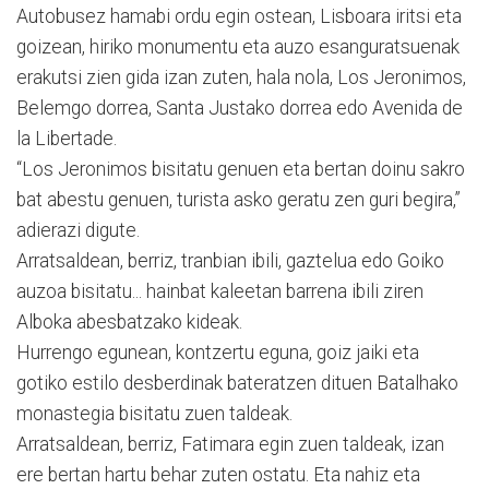
Autobusez hamabi ordu egin ostean, Lisboara iritsi eta
goizean, hiriko monumentu eta auzo esanguratsuenak
erakutsi zien gida izan zuten, hala nola, Los Jeronimos,
Belemgo dorrea, Santa Justako dorrea edo Avenida de
la Libertade.
“Los Jeronimos bisitatu genuen eta bertan doinu sakro
bat abestu genuen, turista asko geratu zen guri begira,”
adierazi digute.
Arratsaldean, berriz, tranbian ibili, gaztelua edo Goiko
auzoa bisitatu... hainbat kaleetan barrena ibili ziren
Alboka abesbatzako kideak.
Hurrengo egunean, kontzertu eguna, goiz jaiki eta
gotiko estilo desberdinak bateratzen dituen Batalhako
monastegia bisitatu zuen taldeak.
Arratsaldean, berriz, Fatimara egin zuen taldeak, izan
ere bertan hartu behar zuten ostatu. Eta nahiz eta