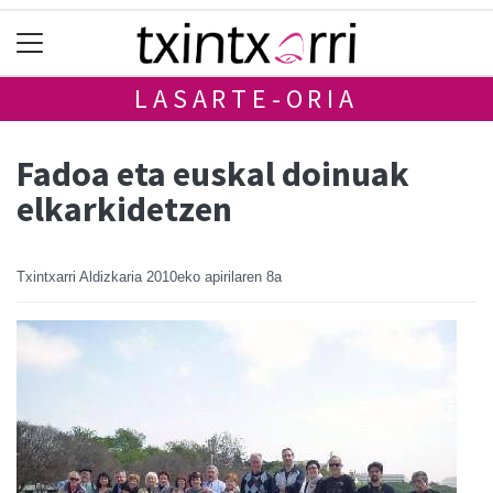
LASARTE-ORIA
Fadoa eta euskal doinuak
elkarkidetzen
Txintxarri Aldizkaria
2010eko apirilaren 8a