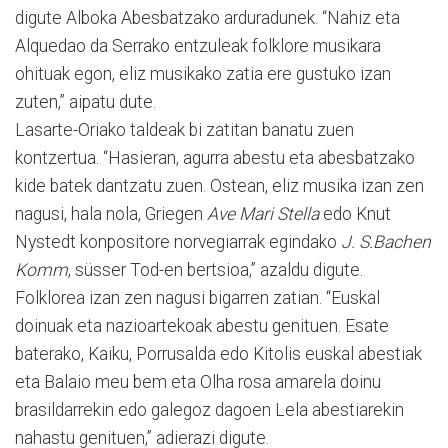
digute Alboka Abesbatzako arduradunek. “Nahiz eta
Alquedao da Serrako entzuleak folklore musikara
ohituak egon, eliz musikako zatia ere gustuko izan
zuten,” aipatu dute.
Lasarte-Oriako taldeak bi zatitan banatu zuen
kontzertua. “Hasieran, agurra abestu eta abesbatzako
kide batek dantzatu zuen. Ostean, eliz musika izan zen
nagusi, hala nola, Griegen
Ave Mari Stella
edo Knut
Nystedt konpositore norvegiarrak egindako
J. S.Bachen
Komm
, süsser Tod-en bertsioa,” azaldu digute.
Folklorea izan zen nagusi bigarren zatian. “Euskal
doinuak eta nazioartekoak abestu genituen. Esate
baterako, Kaiku, Porrusalda edo Kitolis euskal abestiak
eta Balaio meu bem eta Olha rosa amarela doinu
brasildarrekin edo galegoz dagoen Lela abestiarekin
nahastu genituen,” adierazi digute.