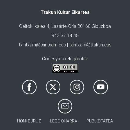
Ttakun Kultur Elkartea
Geltoki kalea 4, Lasarte-Oria 20160 Gipuzkoa
943 37 14 48
txintxarri@txintxarri.eus | txintxarri@ttakun.eus
Codesyntaxek garatua
HONI BURUZ
LEGE OHARRA
PUBLIZITATEA