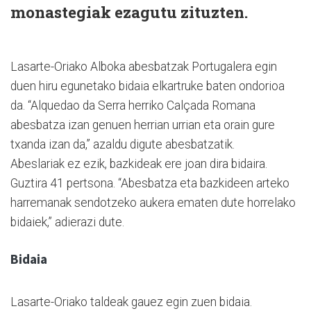
monastegiak ezagutu zituzten.
Lasarte-Oriako Alboka abesbatzak Portugalera egin
duen hiru egunetako bidaia elkartruke baten ondorioa
da. “Alquedao da Serra herriko Calçada Romana
abesbatza izan genuen herrian urrian eta orain gure
txanda izan da,” azaldu digute abesbatzatik.
Abeslariak ez ezik, bazkideak ere joan dira bidaira.
Guztira 41 pertsona. “Abesbatza eta bazkideen arteko
harremanak sendotzeko aukera ematen dute horrelako
bidaiek,” adierazi dute.
Bidaia
Lasarte-Oriako taldeak gauez egin zuen bidaia.