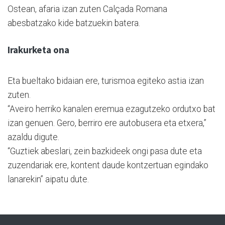
Ostean, afaria izan zuten Calçada Romana
abesbatzako kide batzuekin batera.
Irakurketa ona
Eta bueltako bidaian ere, turismoa egiteko astia izan
zuten.
“Aveiro herriko kanalen eremua ezagutzeko ordutxo bat
izan genuen. Gero, berriro ere autobusera eta etxera,”
azaldu digute.
“Guztiek abeslari, zein bazkideek ongi pasa dute eta
zuzendariak ere, kontent daude kontzertuan egindako
lanarekin” aipatu dute.