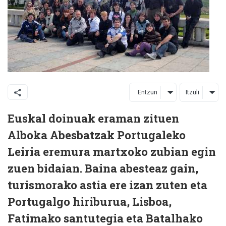
Entzun
Itzuli
Euskal doinuak eraman zituen
Alboka Abesbatzak Portugaleko
Leiria eremura martxoko zubian egin
zuen bidaian. Baina abesteaz gain,
turismorako astia ere izan zuten eta
Portugalgo hiriburua, Lisboa,
Fatimako santutegia eta Batalhako