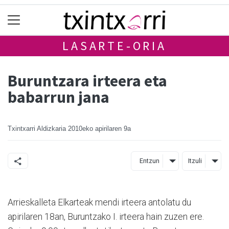
LASARTE-ORIA
Buruntzara irteera eta
babarrun jana
Txintxarri Aldizkaria
2010eko apirilaren 9a
Entzun
Itzuli
Arrieskalleta Elkarteak mendi irteera antolatu du
apirilaren 18an, Buruntzako I. irteera hain zuzen ere.