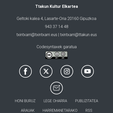
Ttakun Kultur Elkartea
Geltoki kalea 4, Lasarte-Oria 20160 Gipuzkoa
943 37 14 48
txintxarri@txintxarri.eus | txintxarri@ttakun.eus
Codesyntaxek garatua
HONI BURUZ
LEGE OHARRA
PUBLIZITATEA
ARAUAK
HARREMANETARAKO
RSS