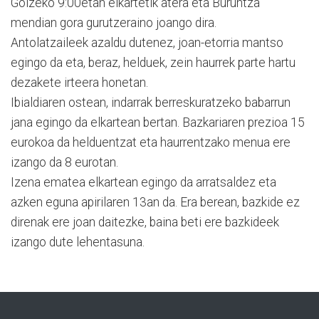
Goizeko 9:00etan elkartetik atera eta Buruntza
mendian gora gurutzeraino joango dira.
Antolatzaileek azaldu dutenez, joan-etorria mantso
egingo da eta, beraz, helduek, zein haurrek parte hartu
dezakete irteera honetan.
Ibialdiaren ostean, indarrak berreskuratzeko babarrun
jana egingo da elkartean bertan. Bazkariaren prezioa 15
eurokoa da helduentzat eta haurrentzako menua ere
izango da 8 eurotan.
Izena ematea elkartean egingo da arratsaldez eta
azken eguna apirilaren 13an da. Era berean, bazkide ez
direnak ere joan daitezke, baina beti ere bazkideek
izango dute lehentasuna.