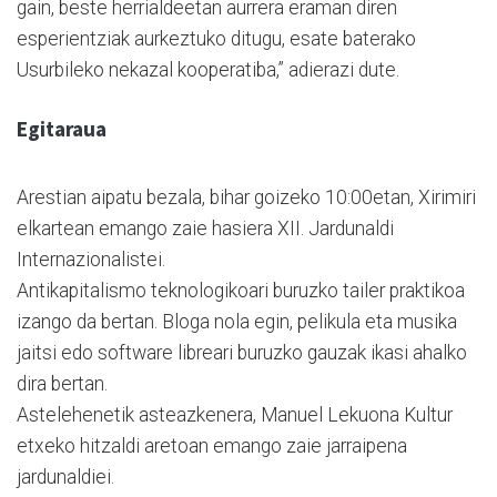
gain, beste herrialdeetan aurrera eraman diren
esperientziak aurkeztuko ditugu, esate baterako
Usurbileko nekazal kooperatiba,” adierazi dute.
Egitaraua
Arestian aipatu bezala, bihar goizeko 10:00etan, Xirimiri
elkartean emango zaie hasiera XII. Jardunaldi
Internazionalistei.
Antikapitalismo teknologikoari buruzko tailer praktikoa
izango da bertan. Bloga nola egin, pelikula eta musika
jaitsi edo software libreari buruzko gauzak ikasi ahalko
dira bertan.
Astelehenetik asteazkenera, Manuel Lekuona Kultur
etxeko hitzaldi aretoan emango zaie jarraipena
jardunaldiei.