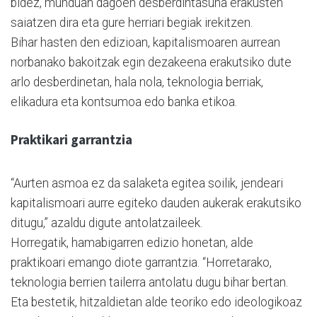
bidez, munduan dagoen desberdintasuna erakusten
saiatzen dira eta gure herriari begiak irekitzen.
Bihar hasten den edizioan, kapitalismoaren aurrean
norbanako bakoitzak egin dezakeena erakutsiko dute
arlo desberdinetan, hala nola, teknologia berriak,
elikadura eta kontsumoa edo banka etikoa.
Praktikari garrantzia
“Aurten asmoa ez da salaketa egitea soilik, jendeari
kapitalismoari aurre egiteko dauden aukerak erakutsiko
ditugu,” azaldu digute antolatzaileek.
Horregatik, hamabigarren edizio honetan, alde
praktikoari emango diote garrantzia. “Horretarako,
teknologia berrien tailerra antolatu dugu bihar bertan.
Eta bestetik, hitzaldietan alde teoriko edo ideologikoaz