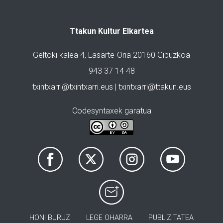
Ttakun Kultur Elkartea
Geltoki kalea 4, Lasarte-Oria 20160 Gipuzkoa
943 37 14 48
txintxarri@txintxarri.eus | txintxarri@ttakun.eus
Codesyntaxek garatua
HONI BURUZ
LEGE OHARRA
PUBLIZITATEA