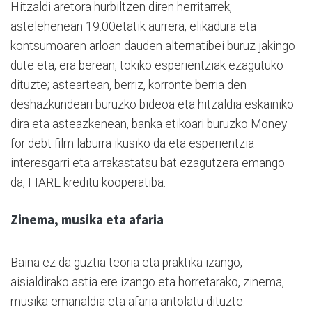
Hitzaldi aretora hurbiltzen diren herritarrek,
astelehenean 19:00etatik aurrera, elikadura eta
kontsumoaren arloan dauden alternatibei buruz jakingo
dute eta, era berean, tokiko esperientziak ezagutuko
dituzte; asteartean, berriz, korronte berria den
deshazkundeari buruzko bideoa eta hitzaldia eskainiko
dira eta asteazkenean, banka etikoari buruzko Money
for debt film laburra ikusiko da eta esperientzia
interesgarri eta arrakastatsu bat ezagutzera emango
da, FIARE kreditu kooperatiba.
Zinema, musika eta afaria
Baina ez da guztia teoria eta praktika izango,
aisialdirako astia ere izango eta horretarako, zinema,
musika emanaldia eta afaria antolatu dituzte.