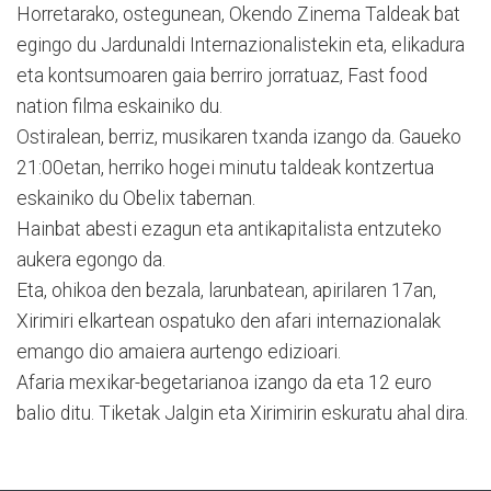
Horretarako, ostegunean, Okendo Zinema Taldeak bat
egingo du Jardunaldi Internazionalistekin eta, elikadura
eta kontsumoaren gaia berriro jorratuaz, Fast food
nation filma eskainiko du.
Ostiralean, berriz, musikaren txanda izango da. Gaueko
21:00etan, herriko hogei minutu taldeak kontzertua
eskainiko du Obelix tabernan.
Hainbat abesti ezagun eta antikapitalista entzuteko
aukera egongo da.
Eta, ohikoa den bezala, larunbatean, apirilaren 17an,
Xirimiri elkartean ospatuko den afari internazionalak
emango dio amaiera aurtengo edizioari.
Afaria mexikar-begetarianoa izango da eta 12 euro
balio ditu. Tiketak Jalgin eta Xirimirin eskuratu ahal dira.