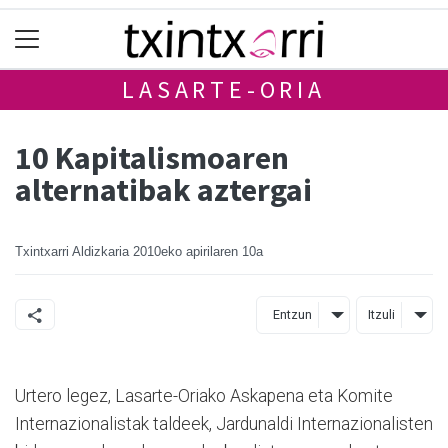
LASARTE-ORIA
10 Kapitalismoaren
alternatibak aztergai
Txintxarri Aldizkaria
2010eko apirilaren 10a
Entzun
Itzuli
Urtero legez, Lasarte-Oriako Askapena eta Komite
Internazionalistak taldeek, Jardunaldi Internazionalisten