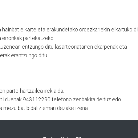
a hainbat elkarte eta erakundetako ordezkariekin elkartuko di
a erronkak partekatzeko.
zuzenean entzungo ditu lasarteoriatarren ekarpenak eta
derak erantzungo ditu.
n parte-hartzailea irekia da.
 nahi duenak 943112290 telefono zenbakira deituz edo
a mezu bat bidaliz eman dezake izena.