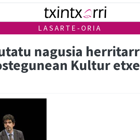
LASARTE-ORIA
utatu nagusia herritar
ostegunean Kultur etx