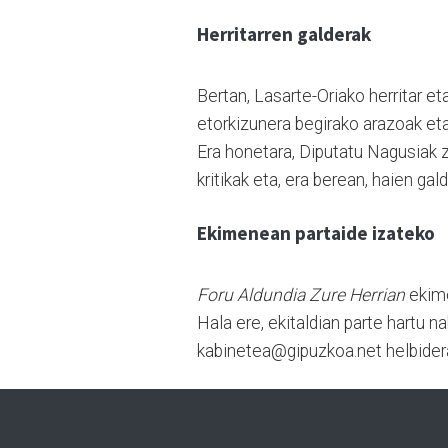
Herritarren galderak
Bertan, Lasarte-Oriako herritar et
etorkizunera begirako arazoak et
Era honetara, Diputatu Nagusiak 
kritikak eta, era berean, haien gal
Ekimenean partaide izateko
Foru Aldundia Zure Herrian
ekime
Hala ere, ekitaldian parte hartu
kabinetea@gipuzkoa.net helbider