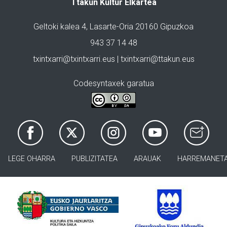
Ttakun Kultur Elkartea
Geltoki kalea 4, Lasarte-Oria 20160 Gipuzkoa
943 37 14 48
txintxarri@txintxarri.eus | txintxarri@ttakun.eus
Codesyntaxek garatua
LEGE OHARRA
PUBLIZITATEA
ARAUAK
HARREMANET