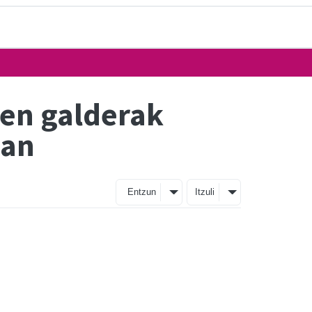
ren galderak
ean
Entzun
Itzuli