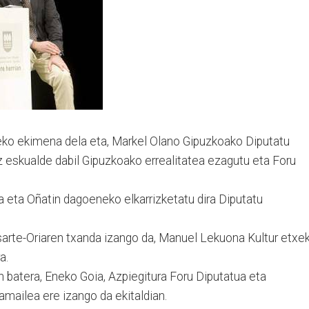
ko ekimena dela eta, Markel Olano Gipuzkoako Diputatu
z eskualde dabil Gipuzkoako errealitatea ezagutu eta Foru
.
oa eta Oñatin dagoeneko elkarrizketatu dira Diputatu
sarte-Oriaren txanda izango da, Manuel Lekuona Kultur etxe
a.
 batera, Eneko Goia, Azpiegitura Foru Diputatua eta
mailea ere izango da ekitaldian.