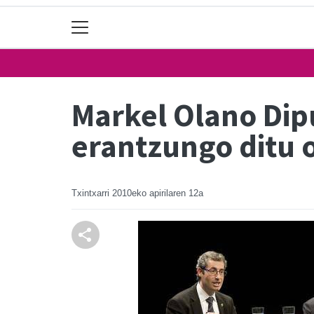
Markel Olano Dip
erantzungo ditu 
Txintxarri
2010eko apirilaren 12a