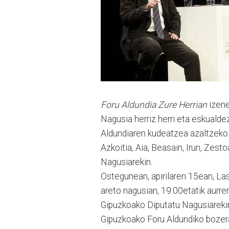
Foru Aldundia Zure Herrian
izene
Nagusia herriz herri eta eskualde
Aldundiaren kudeatzea azaltzeko
Azkoitia, Aia, Beasain, Irun, Zest
Nagusiarekin.
Ostegunean, apirilaren 15ean, La
areto nagusian, 19:00etatik aurrer
Gipuzkoako Diputatu Nagusiarekin
Gipuzkoako Foru Aldundiko bozera