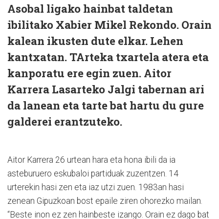
Asobal ligako hainbat taldetan
ibilitako Xabier Mikel Rekondo. Orain
kalean ikusten dute elkar. Lehen
kantxatan. TArteka txartela atera eta
kanporatu ere egin zuen. Aitor
Karrera Lasarteko Jalgi tabernan ari
da lanean eta tarte bat hartu du gure
galderei erantzuteko.
Aitor Karrera 26 urtean hara eta hona ibili da ia
asteburuero eskubaloi partiduak zuzentzen. 14
urterekin hasi zen eta iaz utzi zuen. 1983an hasi
zenean Gipuzkoan bost epaile ziren ohorezko mailan.
“Beste inon ez zen hainbeste izango. Orain ez dago bat