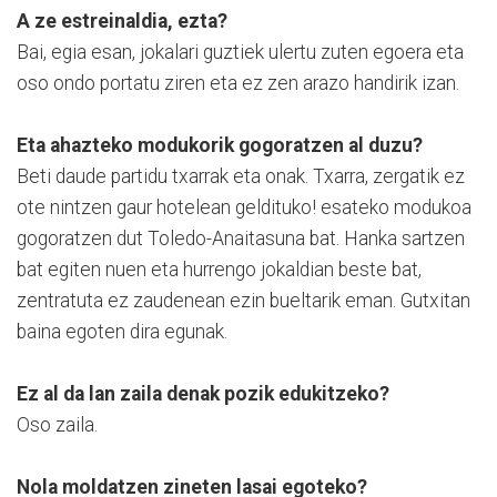
A ze estreinaldia, ezta?
Bai, egia esan, jokalari guztiek ulertu zuten egoera eta
oso ondo portatu ziren eta ez zen arazo handirik izan.
Eta ahazteko modukorik gogoratzen al duzu?
Beti daude partidu txarrak eta onak. Txarra, zergatik ez
ote nintzen gaur hotelean geldituko! esateko modukoa
gogoratzen dut Toledo-Anaitasuna bat. Hanka sartzen
bat egiten nuen eta hurrengo jokaldian beste bat,
zentratuta ez zaudenean ezin bueltarik eman. Gutxitan
baina egoten dira egunak.
Ez al da lan zaila denak pozik edukitzeko?
Oso zaila.
Nola moldatzen zineten lasai egoteko?