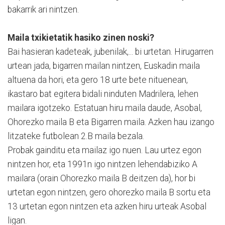
bakarrik ari nintzen.
Maila txikietatik hasiko zinen noski?
Bai hasieran kadeteak, jubenilak,... bi urtetan. Hirugarren
urtean jada, bigarren mailan nintzen, Euskadin maila
altuena da hori, eta gero 18 urte bete nituenean,
ikastaro bat egitera bidali ninduten Madrilera, lehen
mailara igotzeko. Estatuan hiru maila daude, Asobal,
Ohorezko maila B eta Bigarren maila. Azken hau izango
litzateke futbolean 2.B maila bezala.
Probak gainditu eta mailaz igo nuen. Lau urtez egon
nintzen hor, eta 1991n igo nintzen lehendabiziko A
mailara (orain Ohorezko maila B deitzen da), hor bi
urtetan egon nintzen, gero ohorezko maila B sortu eta
13 urtetan egon nintzen eta azken hiru urteak Asobal
ligan.