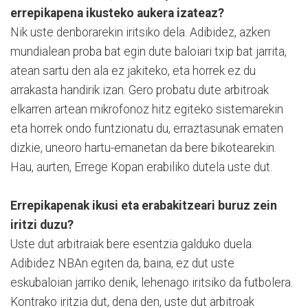
errepikapena ikusteko aukera izateaz?
Nik uste denborarekin iritsiko dela. Adibidez, azken
mundialean proba bat egin dute baloiari txip bat jarrita,
atean sartu den ala ez jakiteko, eta horrek ez du
arrakasta handirik izan. Gero probatu dute arbitroak
elkarren artean mikrofonoz hitz egiteko sistemarekin
eta horrek ondo funtzionatu du, erraztasunak ematen
dizkie, uneoro hartu-emanetan da bere bikotearekin.
Hau, aurten, Errege Kopan erabiliko dutela uste dut.
Errepikapenak ikusi eta erabakitzeari buruz zein
iritzi duzu?
Uste dut arbitraiak bere esentzia galduko duela.
Adibidez NBAn egiten da, baina, ez dut uste
eskubaloian jarriko denik, lehenago iritsiko da futbolera.
Kontrako iritzia dut, dena den, uste dut arbitroak