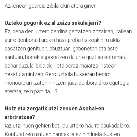
Azkenean goardia zibilarekin atera ginen.
Uzteko gogorik ez al zaizu sekula jarri?
Ez, dena den, urtero berdina gertatzen zitzaidan, irailean
aurre denboraldiarekin hasi, proba fisikoak hiru aldiz
pasatzen genituen, abuztuan, gabonetan eta aste
santuan, horrek suposatzen du urte guztian entrenatu
behar duzula, bidaiak,... eta beraz maiatza iristean
nekatuta nintzen. Gero uztaila bukaeran berriro
monoarekin izaten nintzen, jada denboraldiko egutegia
aterata, zein partida,... ?
Noiz eta zergatik utzi zenuen Asobal-en
arbitratzea?
Iaz utzi nuen gehien bat, lau urteko haurra daukadalako.
Konturatzen nintzen haurrak ia ez ninduela ikusten.