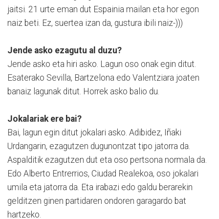
jaitsi. 21 urte eman dut Espainia mailan eta hor egon
naiz beti. Ez, suertea izan da, gustura ibili naiz-)))
Jende asko ezagutu al duzu?
Jende asko eta hiri asko. Lagun oso onak egin ditut.
Esaterako Sevilla, Bartzelona edo Valentziara joaten
banaiz lagunak ditut. Horrek asko balio du.
Jokalariak ere bai?
Bai, lagun egin ditut jokalari asko. Adibidez, Iñaki
Urdangarin, ezagutzen dugunontzat tipo jatorra da.
Aspalditik ezagutzen dut eta oso pertsona normala da.
Edo Alberto Entrerrios, Ciudad Realekoa, oso jokalari
umila eta jatorra da. Eta irabazi edo galdu berarekin
gelditzen ginen partidaren ondoren garagardo bat
hartzeko.