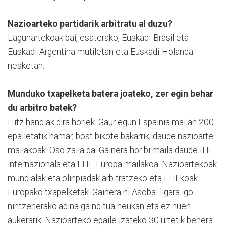
Nazioarteko partidarik arbitratu al duzu?
Lagunartekoak bai, esaterako, Euskadi-Brasil eta
Euskadi-Argentina mutiletan eta Euskadi-Holanda
nesketan.
Munduko txapelketa batera joateko, zer egin behar
du arbitro batek?
Hitz handiak dira horiek. Gaur egun Espainia mailan 200
epailetatik hamar, bost bikote bakarrik, daude nazioarte
mailakoak. Oso zaila da. Gainera hor bi maila daude IHF
internazionala eta EHF Europa mailakoa. Nazioartekoak
mundialak eta olinpiadak arbitratzeko eta EHFkoak
Europako txapelketak. Gainera ni Asobal ligara igo
nintzenerako adina gainditua neukan eta ez nuen
aukerarik. Nazioarteko epaile izateko 30 urtetik behera