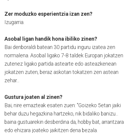
Zer moduzko esperientzia izan zen?
Izugarria.
Asobal ligan handik hona ibiliko zinen?
Bai denboraldi batean 30 partidu inguru izatea zen
normalena. Asobal ligako 7-8 taldek Europan jokatzen
zutenez ligako partida astearte edo asteazkenean
jokatzen zuten, beraz askotan tokatzen zen astean
zehar...
Gustura joaten al zinen?
Bai, nire emazteak esaten zuen: "Goizeko 5etan jaiki
behar duzu hegazkina hartzeko, nik bidaliko banizu...
baina gustuarekin desberdina da, hobby bat, arrantzara
edo ehizara joateko jaikitzen dena bezala.