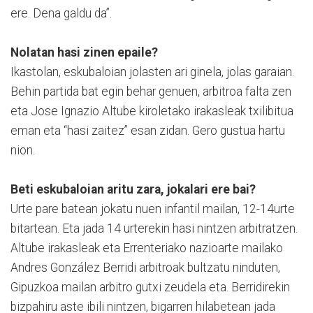
ere. Dena galdu da”.
Nolatan hasi zinen epaile?
Ikastolan, eskubaloian jolasten ari ginela, jolas garaian.
Behin partida bat egin behar genuen, arbitroa falta zen
eta Jose Ignazio Altube kiroletako irakasleak txilibitua
eman eta “hasi zaitez” esan zidan. Gero gustua hartu
nion.
Beti eskubaloian aritu zara, jokalari ere bai?
Urte pare batean jokatu nuen infantil mailan, 12-14urte
bitartean. Eta jada 14 urterekin hasi nintzen arbitratzen.
Altube irakasleak eta Errenteriako nazioarte mailako
Andres González Berridi arbitroak bultzatu ninduten,
Gipuzkoa mailan arbitro gutxi zeudela eta. Berridirekin
bizpahiru aste ibili nintzen, bigarren hilabetean jada