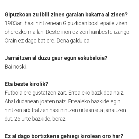
Gipuzkoan zu ibili zinen garaian bakarra al zinen?
1983an, hasi nintzenean Gipuzkoan bost epaile ziren
ohorezko mailan. Beste inon ez zen hainbeste izango.
Orain ez dago bat ere. Dena galdu da.
Jarraitzen al duzu gaur egun eskubaloia?
Bai noski.
Eta beste kirolik?
Futbola ere gustatzen zait. Errealeko bazkidea naiz.
Ahal dudanean joaten naiz. Errealeko bazkide egin
nintzen arbitratzen hasi nintzen urtean eta jarraitzen
dut. 26 urte bazkide, beraz.
Ez al dago bortizkeria gehiegi kirolean oro har?