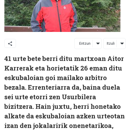
Entzun
Itzuli
41 urte bete berri ditu martxoan Aitor
Karrerak eta horietatik 26 eman ditu
eskubaloian goi mailako arbitro
bezala. Errenteriarra da, baina duela
sei urte etorri zen Usurbilera
bizitzera. Hain juxtu, herri honetako
alkate da eskubaloian azken urteotan
izan den jokalaririk onenetarikoa,