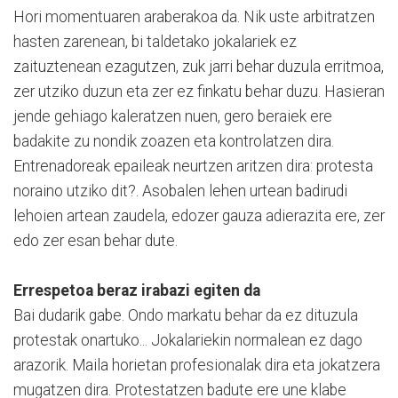
Hori momentuaren araberakoa da. Nik uste arbitratzen
hasten zarenean, bi taldetako jokalariek ez
zaituztenean ezagutzen, zuk jarri behar duzula erritmoa,
zer utziko duzun eta zer ez finkatu behar duzu. Hasieran
jende gehiago kaleratzen nuen, gero beraiek ere
badakite zu nondik zoazen eta kontrolatzen dira.
Entrenadoreak epaileak neurtzen aritzen dira: protesta
noraino utziko dit?. Asobalen lehen urtean badirudi
lehoien artean zaudela, edozer gauza adierazita ere, zer
edo zer esan behar dute.
Errespetoa beraz irabazi egiten da
Bai dudarik gabe. Ondo markatu behar da ez dituzula
protestak onartuko... Jokalariekin normalean ez dago
arazorik. Maila horietan profesionalak dira eta jokatzera
mugatzen dira. Protestatzen badute ere une klabe