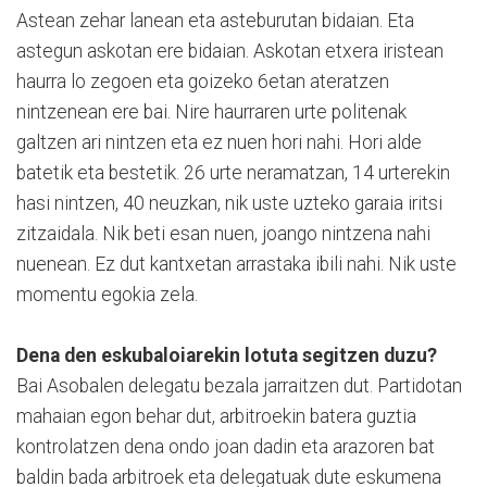
Astean zehar lanean eta asteburutan bidaian. Eta
astegun askotan ere bidaian. Askotan etxera iristean
haurra lo zegoen eta goizeko 6etan ateratzen
nintzenean ere bai. Nire haurraren urte politenak
galtzen ari nintzen eta ez nuen hori nahi. Hori alde
batetik eta bestetik. 26 urte neramatzan, 14 urterekin
hasi nintzen, 40 neuzkan, nik uste uzteko garaia iritsi
zitzaidala. Nik beti esan nuen, joango nintzena nahi
nuenean. Ez dut kantxetan arrastaka ibili nahi. Nik uste
momentu egokia zela.
Dena den eskubaloiarekin lotuta segitzen duzu?
Bai Asobalen delegatu bezala jarraitzen dut. Partidotan
mahaian egon behar dut, arbitroekin batera guztia
kontrolatzen dena ondo joan dadin eta arazoren bat
baldin bada arbitroek eta delegatuak dute eskumena