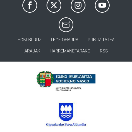
HONI BURUZ
LEGE OHARRA
PUBLIZITATEA
ARAUAK
HARREMANETARAKO
RSS