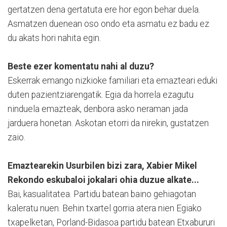
gertatzen dena gertatuta ere hor egon behar duela.
Asmatzen duenean oso ondo eta asmatu ez badu ez
du akats hori nahita egin.
Beste ezer komentatu nahi al duzu?
Eskerrak emango nizkioke familiari eta emazteari eduki
duten pazientziarengatik. Egia da horrela ezagutu
ninduela emazteak, denbora asko neraman jada
jarduera honetan. Askotan etorri da nirekin, gustatzen
zaio.
Emaztearekin Usurbilen bizi zara, Xabier Mikel
Rekondo eskubaloi jokalari ohia duzue alkate...
Bai, kasualitatea. Partidu batean baino gehiagotan
kaleratu nuen. Behin txartel gorria atera nien Egiako
txapelketan, Porland-Bidasoa partidu batean Etxabururi