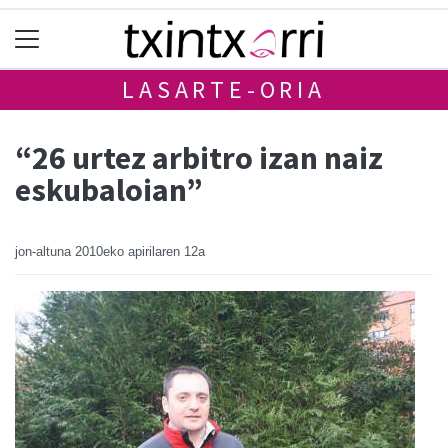
LASARTE-ORIA
“26 urtez arbitro izan naiz
eskubaloian”
jon-altuna
2010eko apirilaren 12a