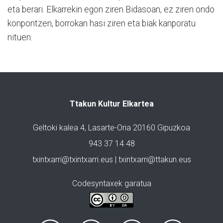
eta berari. Elkarrekin egon ziren Bidasoan, ez ziren ondo
konpontzen, borrokan hasi ziren eta biak kanporatu
nituen.
Ttakun Kultur Elkartea
Geltoki kalea 4, Lasarte-Oria 20160 Gipuzkoa
943 37 14 48
txintxarri@txintxarri.eus | txintxarri@ttakun.eus
Codesyntaxek garatua