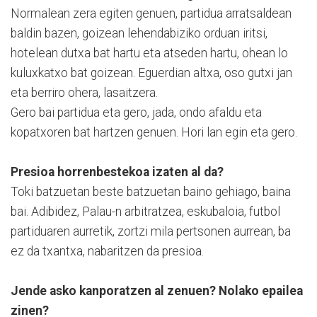
Normalean zera egiten genuen, partidua arratsaldean
baldin bazen, goizean lehendabiziko orduan iritsi,
hotelean dutxa bat hartu eta atseden hartu, ohean lo
kuluxkatxo bat goizean. Eguerdian altxa, oso gutxi jan
eta berriro ohera, lasaitzera.
Gero bai partidua eta gero, jada, ondo afaldu eta
kopatxoren bat hartzen genuen. Hori lan egin eta gero.
Presioa horrenbestekoa izaten al da?
Toki batzuetan beste batzuetan baino gehiago, baina
bai. Adibidez, Palau-n arbitratzea, eskubaloia, futbol
partiduaren aurretik, zortzi mila pertsonen aurrean, ba
ez da txantxa, nabaritzen da presioa.
Jende asko kanporatzen al zenuen? Nolako epailea
zinen?