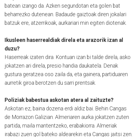
batean izango da. Azken segundotan eta golen bat
beharrezko dutenean. Badaude gaiztoak diren jokalari
batzuk ere, atzerrikoak, aurkariari min egiten diotenak.
Ikusleen haserrealdiak direla eta arazorik izan al
duzu?
Haserreak izaten dira. Kontuan izan bi talde direla, asko
jokatzen ari direla, presio handia daukatela. Denak
gustura geratzea oso zaila da, eta gainera, partiduaren
aurretik giroa berotzen du sarri prentsak.
Poliziak babestua askotan atera al zaituzte?
Askotan ez, baina dozena erdi aldiz bai. Behin Cangas
de Morrazon Galizian. Almeriaren aurka jokatzen zuten
partida, maila mantentzeko, erabakiorra. Almeriak
irabazi zuen gol bateko aldearekin eta Cangas jaitsi zen.