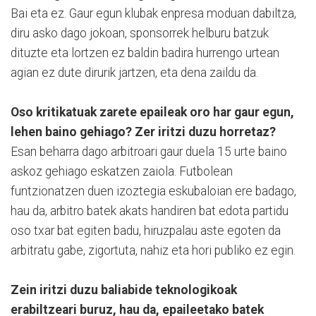
Bai eta ez. Gaur egun klubak enpresa moduan dabiltza,
diru asko dago jokoan, sponsorrek helburu batzuk
dituzte eta lortzen ez baldin badira hurrengo urtean
agian ez dute dirurik jartzen, eta dena zaildu da.
Oso kritikatuak zarete epaileak oro har gaur egun,
lehen baino gehiago? Zer iritzi duzu horretaz?
Esan beharra dago arbitroari gaur duela 15 urte baino
askoz gehiago eskatzen zaiola. Futbolean
funtzionatzen duen izoztegia eskubaloian ere badago,
hau da, arbitro batek akats handiren bat edota partidu
oso txar bat egiten badu, hiruzpalau aste egoten da
arbitratu gabe, zigortuta, nahiz eta hori publiko ez egin.
Zein iritzi duzu baliabide teknologikoak
erabiltzeari buruz, hau da, epaileetako batek