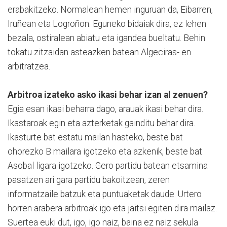
erabakitzeko. Normalean hemen inguruan da, Eibarren,
Iruñean eta Logroñon. Eguneko bidaiak dira, ez lehen
bezala, ostiralean abiatu eta igandea bueltatu. Behin
tokatu zitzaidan asteazken batean Algeciras- en
arbitratzea.
Arbitroa izateko asko ikasi behar izan al zenuen?
Egia esan ikasi beharra dago, arauak ikasi behar dira.
Ikastaroak egin eta azterketak gainditu behar dira.
Ikasturte bat estatu mailan hasteko, beste bat
ohorezko B mailara igotzeko eta azkenik, beste bat
Asobal ligara igotzeko. Gero partidu batean etsamina
pasatzen ari gara partidu bakoitzean, zeren
informatzaile batzuk eta puntuaketak daude. Urtero
horren arabera arbitroak igo eta jaitsi egiten dira mailaz.
Suertea euki dut, igo, igo naiz, baina ez naiz sekula