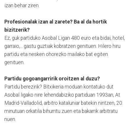
izan behar ziren.
Profesionalak izan al zarete? Ba al da hortik
bizitzerik?
Ez, guk partiduko Asobal Ligan 480 euro eta bidai, hotel,
garraio,... gastu guztiak kobratzen genituen. Hilero hiru
partidu eta nesken ohorezko mailako bat egiten
genituen.
Partidu gogoangarririk oroitzen al duzu?
Partidu berezirik? Bitxikeria moduan kontatuko dut
Asobal ligako nire lehendabiziko partiduan 1993an, At
Madrid-Valladolid, arbitro kataluniar batekin nintzen, 20.
minutuan orkatila bihurritu zuen eta bakarrik arbitratu
nuen.