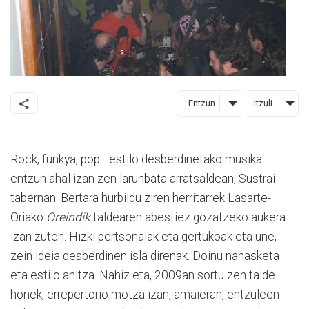
Entzun
Itzuli
Rock, funkya, pop... estilo desberdinetako musika
entzun ahal izan zen larunbata arratsaldean, Sustrai
tabernan. Bertara hurbildu ziren herritarrek Lasarte-
Oriako
Oreindik
taldearen abestiez gozatzeko aukera
izan zuten. Hizki pertsonalak eta gertukoak eta une,
zein ideia desberdinen isla direnak. Doinu nahasketa
eta estilo anitza. Nahiz eta, 2009an sortu zen talde
honek, errepertorio motza izan, amaieran, entzuleen