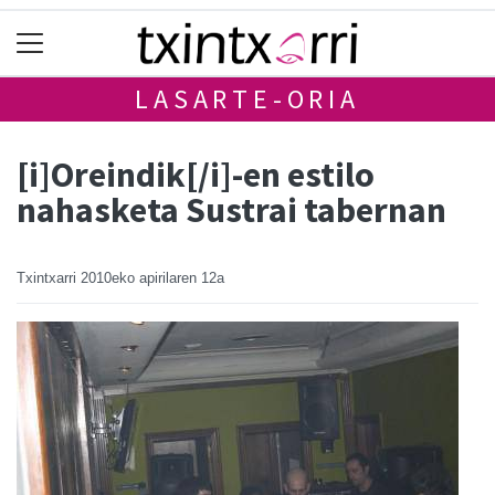
LASARTE-ORIA
[i]Oreindik[/i]-en estilo
nahasketa Sustrai tabernan
Txintxarri
2010eko apirilaren 12a