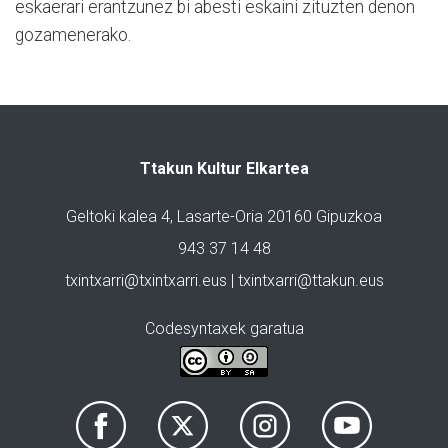
eskaerari erantzunez bi abesti eskaini zituzten denon
gozamenerako.
Ttakun Kultur Elkartea
Geltoki kalea 4, Lasarte-Oria 20160 Gipuzkoa
943 37 14 48
txintxarri@txintxarri.eus | txintxarri@ttakun.eus
Codesyntaxek garatua