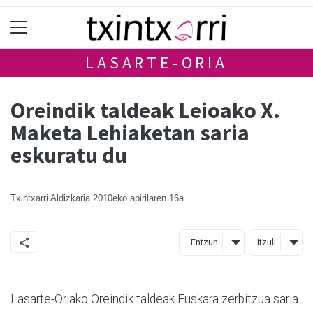
LASARTE-ORIA
Oreindik taldeak Leioako X.
Maketa Lehiaketan saria
eskuratu du
Txintxarri Aldizkaria
2010eko apirilaren 16a
Entzun
Itzuli
Lasarte-Oriako Oreindik taldeak Euskara zerbitzua saria