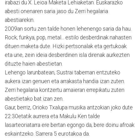
irabazi du X. Leioa Maketa Lehiaketan. Euskarazko
abesti onenaren saria jaso du Zerri hegalaria
abestiarekin.
2009an sortu zen talde honen lehenengo saria da hau.
Rock, funkya, pop, metal... estilo desberdinak nahasten
dituen maketa dute. Hizki pertsonalak eta gertukoak
eta une, zein ideia desberdinen isla direnak aurkezten
dituzte haien abestietan.
Lehengo larunbatean, Sustrai tabernan entzuteko
aukera izan genuen eta arrakasta handia izan zuten.
Zerri hegalaria kontzertu amaieran errepikatu zuten
abestietako bat izan zen.
Gaur, berriz, Orioko Txalupa musika antzokian joko dute
22:30etatik aurrera eta Makulu Ken talde
lasarteoriatarra ere bertan egongo da, bere doinu afroak
eskaintzeko. Sarrera 5 eurotakoa da.