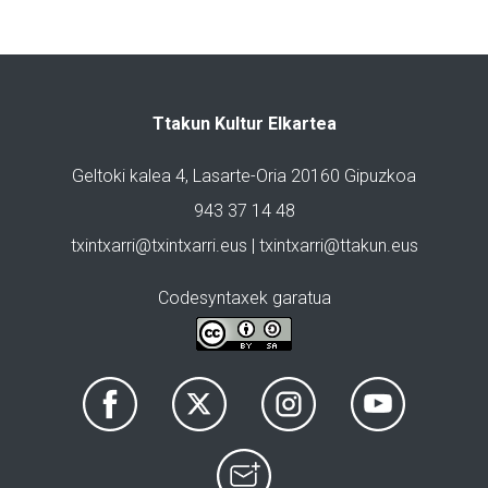
Ttakun Kultur Elkartea
Geltoki kalea 4, Lasarte-Oria 20160 Gipuzkoa
943 37 14 48
txintxarri@txintxarri.eus | txintxarri@ttakun.eus
Codesyntaxek garatua