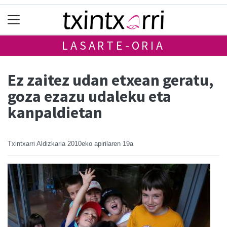
LASARTE-ORIA
Ez zaitez udan etxean geratu,
goza ezazu udaleku eta
kanpaldietan
Txintxarri Aldizkaria
2010eko apirilaren 19a