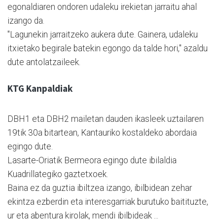
egonaldiaren ondoren udaleku irekietan jarraitu ahal
izango da.
"Lagunekin jarraitzeko aukera dute. Gainera, udaleku
itxietako begirale batekin egongo da talde hori," azaldu
dute antolatzaileek.
KTG Kanpaldiak
DBH1 eta DBH2 mailetan dauden ikasleek uztailaren
19tik 30a bitartean, Kantauriko kostaldeko abordaia
egingo dute.
Lasarte-Oriatik Bermeora egingo dute ibilaldia
Kuadrillategiko gaztetxoek.
Baina ez da guztia ibiltzea izango, ibilbidean zehar
ekintza ezberdin eta interesgarriak burutuko baitituzte,
ur eta abentura kirolak, mendi ibilbideak ...