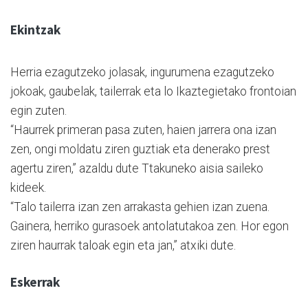
Ekintzak
Herria ezagutzeko jolasak, ingurumena ezagutzeko
jokoak, gaubelak, tailerrak eta lo Ikaztegietako frontoian
egin zuten.
“Haurrek primeran pasa zuten, haien jarrera ona izan
zen, ongi moldatu ziren guztiak eta denerako prest
agertu ziren,” azaldu dute Ttakuneko aisia saileko
kideek.
“Talo tailerra izan zen arrakasta gehien izan zuena.
Gainera, herriko gurasoek antolatutakoa zen. Hor egon
ziren haurrak taloak egin eta jan,” atxiki dute.
Eskerrak