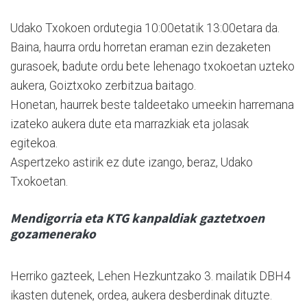
Udako Txokoen ordutegia 10:00etatik 13:00etara da.
Baina, haurra ordu horretan eraman ezin dezaketen
gurasoek, badute ordu bete lehenago txokoetan uzteko
aukera, Goiztxoko zerbitzua baitago.
Honetan, haurrek beste taldeetako umeekin harremana
izateko aukera dute eta marrazkiak eta jolasak
egitekoa.
Aspertzeko astirik ez dute izango, beraz, Udako
Txokoetan.
Mendigorria eta KTG kanpaldiak gaztetxoen
gozamenerako
Herriko gazteek, Lehen Hezkuntzako 3. mailatik DBH4
ikasten dutenek, ordea, aukera desberdinak dituzte.