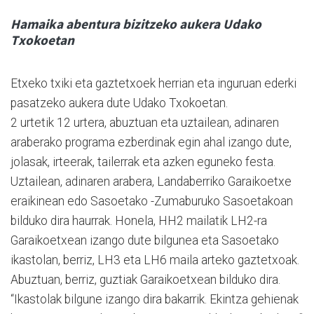
Hamaika abentura bizitzeko aukera Udako
Txokoetan
Etxeko txiki eta gaztetxoek herrian eta inguruan ederki
pasatzeko aukera dute Udako Txokoetan.
2 urtetik 12 urtera, abuztuan eta uztailean, adinaren
araberako programa ezberdinak egin ahal izango dute,
jolasak, irteerak, tailerrak eta azken eguneko festa.
Uztailean, adinaren arabera, Landaberriko Garaikoetxe
eraikinean edo Sasoetako -Zumaburuko Sasoetakoan
bilduko dira haurrak. Honela, HH2 mailatik LH2-ra
Garaikoetxean izango dute bilgunea eta Sasoetako
ikastolan, berriz, LH3 eta LH6 maila arteko gaztetxoak.
Abuztuan, berriz, guztiak Garaikoetxean bilduko dira.
“Ikastolak bilgune izango dira bakarrik. Ekintza gehienak