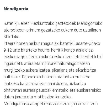
Mendigorria
Batetik, Lehen Hezkuntzako gaztetxoek Mendigorriako
aterpetxean primera gozatzeko aukera dute uztailaren
3tik 14ra.
Irteera honen helburu nagusiak, batetik Lasarte-Oriako
9-12 urte bitarteko haurrei herritik kanpo aisialdiaz
euskaraz gozatzeko aukera eskaintzea eta bestetik hiri
ingurunetik atera eta ingurune naturalago batean
murgiltzeko aukera izatea, elkarlana eta elkarbizitza
bultzatuz. Egonaldiak haurren hizkuntza erabilera
lantzeko baliagarria izan nahi du ere, hizkuntza
ohituretan aurrera pausoak emateko eta euskararekiko
duten jarrera eta motibazioa lantzeko.
Mendigorriako aterpetxeak zerbitzu ugari eskaintzen