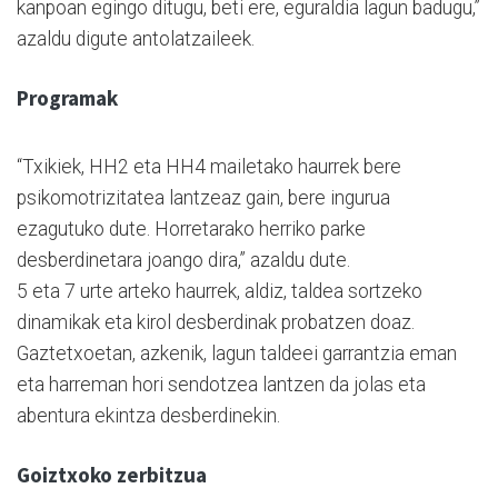
kanpoan egingo ditugu, beti ere, eguraldia lagun badugu,”
azaldu digute antolatzaileek.
Programak
“Txikiek, HH2 eta HH4 mailetako haurrek bere
psikomotrizitatea lantzeaz gain, bere ingurua
ezagutuko dute. Horretarako herriko parke
desberdinetara joango dira,” azaldu dute.
5 eta 7 urte arteko haurrek, aldiz, taldea sortzeko
dinamikak eta kirol desberdinak probatzen doaz.
Gaztetxoetan, azkenik, lagun taldeei garrantzia eman
eta harreman hori sendotzea lantzen da jolas eta
abentura ekintza desberdinekin.
Goiztxoko zerbitzua