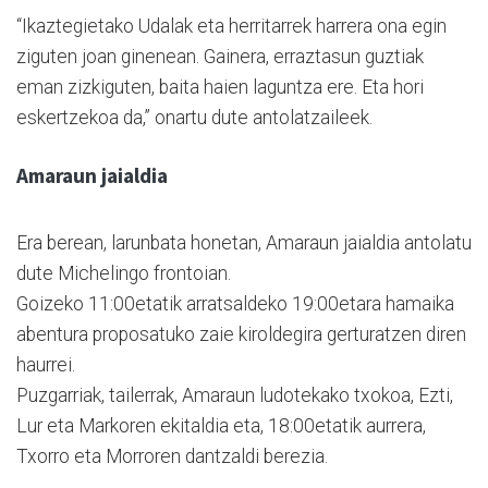
“Ikaztegietako Udalak eta herritarrek harrera ona egin
ziguten joan ginenean. Gainera, erraztasun guztiak
eman zizkiguten, baita haien laguntza ere. Eta hori
eskertzekoa da,” onartu dute antolatzaileek.
Amaraun jaialdia
Era berean, larunbata honetan, Amaraun jaialdia antolatu
dute Michelingo frontoian.
Goizeko 11:00etatik arratsaldeko 19:00etara hamaika
abentura proposatuko zaie kiroldegira gerturatzen diren
haurrei.
Puzgarriak, tailerrak, Amaraun ludotekako txokoa, Ezti,
Lur eta Markoren ekitaldia eta, 18:00etatik aurrera,
Txorro eta Morroren dantzaldi berezia.