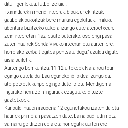
ditu : igerilekua, futbol zelaia...
Txirrindarekin mendi irteerak, bibak, ur ekintzak,
gaubelak bakoitzak bere mailara egokituak... milaka
abentura bizitzeko aukera izango dute aterpetxean,
zein irteeretan. "Iaz, esate baterako, oso ongi pasa
zuten haurrek Senda Vivako irteeran eta aurten ere,
horrelako zerbait egitea pentsatu dugu," azaldu digute
aisia sailetik.
Aurtengo berrikuntza, 11-12 urtekoek Nafarroa tour
egingo dutela da. Lau eguneko ibilbidea izango da,
aterpetxetik kanpo egingo dute lo eta Mendigorria
inguruko herri, zein inguruak ezagutuko dituzte
gaztetxoek.
Kanpaldi hauen iraupena 12 egunetakoa izaten da eta
haurrek primeran pasatzen dute, baina badirudi motz
samarra gelditzen dela eta horregatik aurten ere