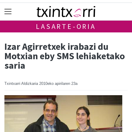
LASARTE-ORIA
Izar Agirretxek irabazi du
Motxian eby SMS lehiaketako
saria
Txintxarri Aldizkaria
2010eko apirilaren 23a