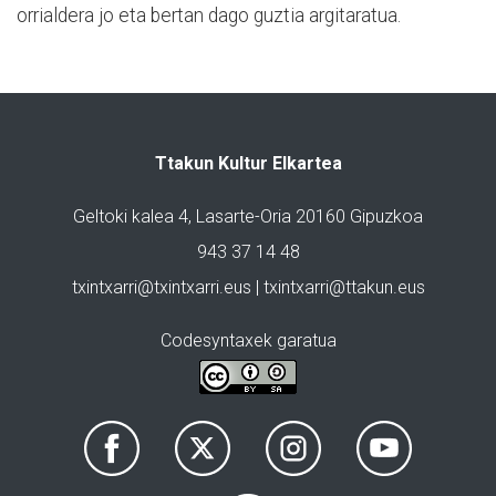
orrialdera jo eta bertan dago guztia argitaratua.
Ttakun Kultur Elkartea
Geltoki kalea 4, Lasarte-Oria 20160 Gipuzkoa
943 37 14 48
txintxarri@txintxarri.eus | txintxarri@ttakun.eus
Codesyntaxek garatua