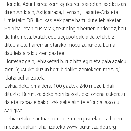
Honela, Adur Larrea komikigilearen saioetan jasole izan
diren Andoain, Astigarraga, Hernani, Lasarte-Oria eta
Urnietako DBHko ikasleek parte hartu dute lehiaketan.
Saio hauetan euskarak, teknologia berrien ondorioz, hau
da Interneta, txatak edo segapotoak, aldaketak bizi
dituela eta harremanetarako modu zahar eta berria
daudela azaldu zien gazteei.
Horretaz gain, lehiaketari buruz hitz egin eta gaia azaldu
zien, “gustuko duzun horri bidaliko zeniokeen mezua,”
idatzi behar zutela.
Eskualdeko orrialdera, 100 gaztek 240 mezu bidali
dituzte. Buruntzaldeko herri bakoitzeko onena aukeratu
da eta irabazle bakoitzak sakelako telefonoa jaso du
sari gisa.
Lehiaketako sarituak zeintzuk diren jakiteko eta haien
mezuak irakurri ahal izateko www. buruntzaldea.org