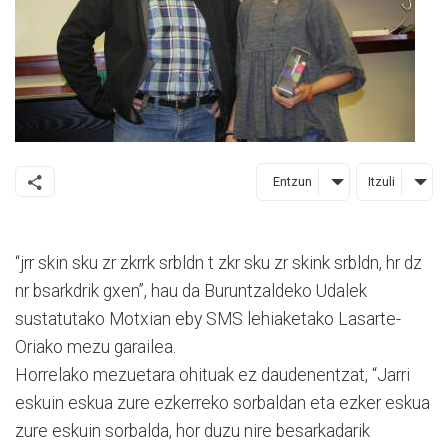
Entzun
Itzuli
“jrr skin sku zr zkrrk srbldn t zkr sku zr skink srbldn, hr dz
nr bsarkdrik gxen”, hau da Buruntzaldeko Udalek
sustatutako Motxian eby SMS lehiaketako Lasarte-
Oriako mezu garailea.
Horrelako mezuetara ohituak ez daudenentzat, “Jarri
eskuin eskua zure ezkerreko sorbaldan eta ezker eskua
zure eskuin sorbalda, hor duzu nire besarkadarik