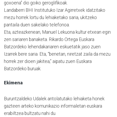
goxoena” dio goiko geroglifikoak.
Landaberri BHI Institutuko Izar Agirretxek idatzitako
mezu horrek lortu du lehiaketako saria, ukitzeko
pantaila duen sakelako telefonoa.
Eta, azteazkenean, Manuel Lekuona kultur etxean egin
zen sariaren banaketa. Rikardo Ortega Euskara
Batzordeko lehendakariaren eskuetatik jaso zuen
Izarrek bere saria. Eta, “benetan, niretzat zaila da mezu
horrek zer dioen jakitea,” aipatu zuen Euskara
Batzordeko buruak.
Ekimena
Buruntzaldeko Udalek antolatutako lehiaketa honek
gazteen arteko komunikazio informaletan euskara
erabiltzea bultzatu nahi du.