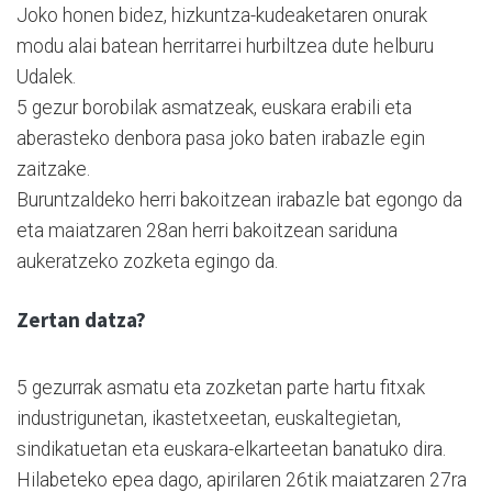
Joko honen bidez, hizkuntza-kudeaketaren onurak
modu alai batean herritarrei hurbiltzea dute helburu
Udalek.
5 gezur borobilak asmatzeak, euskara erabili eta
aberasteko denbora pasa joko baten irabazle egin
zaitzake.
Buruntzaldeko herri bakoitzean irabazle bat egongo da
eta maiatzaren 28an herri bakoitzean sariduna
aukeratzeko zozketa egingo da.
Zertan datza?
5 gezurrak asmatu eta zozketan parte hartu fitxak
industrigunetan, ikastetxeetan, euskaltegietan,
sindikatuetan eta euskara-elkarteetan banatuko dira.
Hilabeteko epea dago, apirilaren 26tik maiatzaren 27ra