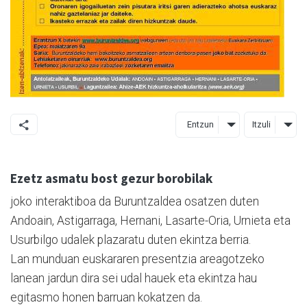
Entzun
Itzuli
Ezetz asmatu bost gezur borobilak
joko interaktiboa da Buruntzaldea osatzen duten
Andoain, Astigarraga, Hernani, Lasarte-Oria, Urnieta eta
Usurbilgo udalek plazaratu duten ekintza berria.
Lan munduan euskararen presentzia areagotzeko
lanean jardun dira sei udal hauek eta ekintza hau
egitasmo honen barruan kokatzen da.