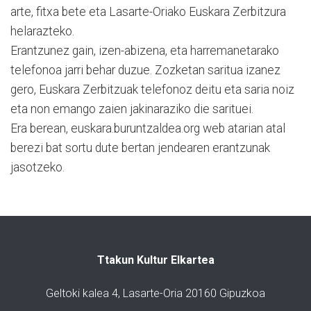
arte, fitxa bete eta Lasarte-Oriako Euskara Zerbitzura
helarazteko.
Erantzunez gain, izen-abizena, eta harremanetarako
telefonoa jarri behar duzue. Zozketan saritua izanez
gero, Euskara Zerbitzuak telefonoz deitu eta saria noiz
eta non emango zaien jakinaraziko die sarituei.
Era berean, euskara.buruntzaldea.org web atarian atal
berezi bat sortu dute bertan jendearen erantzunak
jasotzeko.
Ttakun Kultur Elkartea
Geltoki kalea 4, Lasarte-Oria 20160 Gipuzkoa