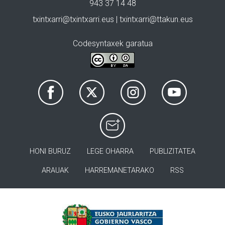
943 37 14 48
txintxarri@txintxarri.eus | txintxarri@ttakun.eus
Codesyntaxek garatua
HONI BURUZ
LEGE OHARRA
PUBLIZITATEA
ARAUAK
HARREMANETARAKO
RSS