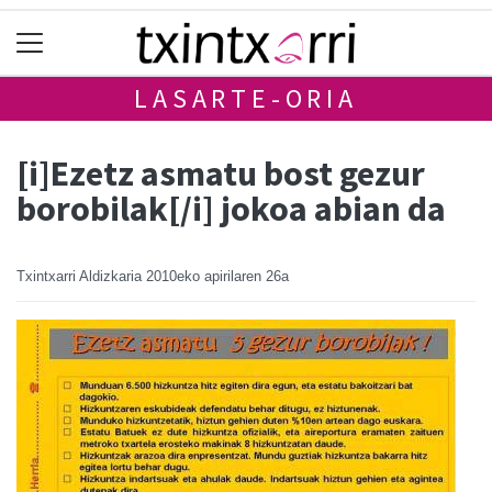
LASARTE-ORIA
[i]Ezetz asmatu bost gezur
borobilak[/i] jokoa abian da
Txintxarri Aldizkaria
2010eko apirilaren 26a