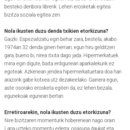
besteko denbora librerik. Lehen erosketak egitea
bizitza soziala egitea zen.
Nola ikusten duzu denda txikien etorkizuna?
Gaizki. Espezializatu egin behar zara, bestela, akabo.
1974an 32 denda ginen herrian, egun hiru gelditzen
gara, bueno bi, nirea itxita dago jada. Hipermerkatuek
mina egin digute, baita erdigunean aparkalekurik ez
egoteak. Azkenean jendea hipermerkatuetara doa han
arazorik gabe kotxea utz dezakeelako. Gainera egun,
aste osorako erosketa egiten da, ez lehen bezala,
egunekoak egunean bertan.
Erretiroarekin, nola ikusten duzu etorkizuna?
Nire bizitzaren momenturik hoberenean nago orain.
Lana uzteko momentu ederra, osasuna daukat eta