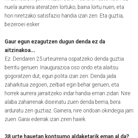
nuela aurrera ateratzen lortuko, baina lortu nuen, eta
hori niretzako satisfazio handia izan zen. Eta guztia,
bezeroei esker.
Gaur egun ezagutzen dugun denda ez da
aitzinakoa...
Ez. Dendaren 25.urteurrena ospatzeko denda guztia
berritu genuen. Inaugurazioa oso ondo eta alaitsu
gogoratzen dut, egun polita izan zen. Denda jada
zaharkitua zegoen, zerbait egin behar genuen, eta
horrek aurrera jarraitzeko indar handia eman zidan. Nire
alaba zaharrenak diseinatu zuen denda berria, bera
arduratu zen guztiaz. Gainera, nire ondoan okindegia jarri
zuen. Garai ederrak izan ziren haiek.
38 urte hauetan kontsumo aldaketarik eman al da?