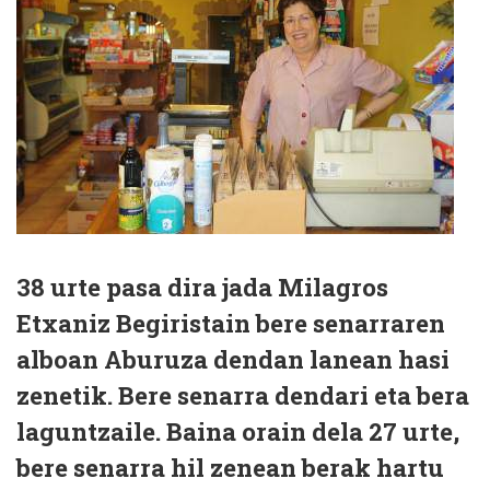
38 urte pasa dira jada Milagros
Etxaniz Begiristain bere senarraren
alboan Aburuza dendan lanean hasi
zenetik. Bere senarra dendari eta bera
laguntzaile. Baina orain dela 27 urte,
bere senarra hil zenean berak hartu