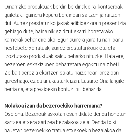
Oinarrizko produktuak berdin-berdinak dira; kontserbak,
gailetak... gainera kopuru berdinean saltzen jarraitzen
dut. Aurrez prestaturiko jakiak adibidez orain presentzia
gehiago dute, baina nik ez ditut ekarri, horretarako
kamerak behar direlako. Egun aurrera jarraitu nahi banu
hestebete xerratuak, aurrez prestaturikoak eta eta
izoztutako produktuak saldu beharko nituzke. Hala ere,
bezeroen eskakizunen beharretara egokitu naiz beti.
Zerbait berezia ekartzen saiatu naizenean, prezioan
garestiago, ez du arrakastarik izan. Lasarte-Oria langile
herria da, eta prezioekin kontuz ibili behar da.
Nolakoa izan da bezeroekiko harremana?
Oso ona. Bezeroak askotan esan didate denda honetan
sartzea etxera sartzea bezalakoa zela. Denda txiki
hauetan bezeroekiko tratua etxekoekin bezalakoa da,