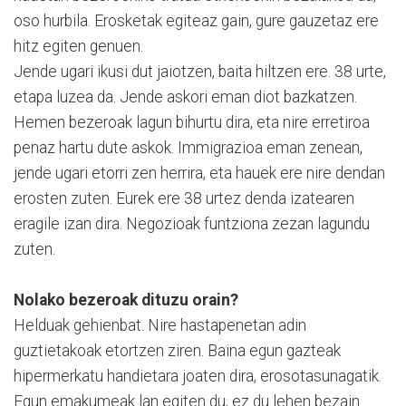
oso hurbila. Erosketak egiteaz gain, gure gauzetaz ere
hitz egiten genuen.
Jende ugari ikusi dut jaiotzen, baita hiltzen ere. 38 urte,
etapa luzea da. Jende askori eman diot bazkatzen.
Hemen bezeroak lagun bihurtu dira, eta nire erretiroa
penaz hartu dute askok. Immigrazioa eman zenean,
jende ugari etorri zen herrira, eta hauek ere nire dendan
erosten zuten. Eurek ere 38 urtez denda izatearen
eragile izan dira. Negozioak funtziona zezan lagundu
zuten.
Nolako bezeroak dituzu orain?
Helduak gehienbat. Nire hastapenetan adin
guztietakoak etortzen ziren. Baina egun gazteak
hipermerkatu handietara joaten dira, erosotasunagatik.
Egun emakumeak lan egiten du, ez du lehen bezain