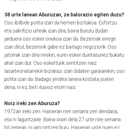
38 urte lanean Aburuzan, ze balorazio egiten duzu?
Oso ibilbide polita izan da hemen bizitakoa. Esfortzu
eta sakrifizio urteak izan dira, baina burutu dudan
jarduera oso esker onekoa izan da. Bezeroak errege
izan ditut, bezerorik gabe ez baitago negoziorik. Oso
jatorrak izan dira nirekin, eurei esker duintasunez bukatu
ahal izan dut. Oso eskerturik sentitzen naiz
lasarteoriatarrekin biziarazi izan didaten garaiarekin, oso
polita izan da. Badago jendea lanera kostata joaten
dena, ni ez, beti ilusioz etorri naiz.
Noiz ireki zen Aburuza?
1972an ireki zen. Hasieran nire senarra zen dendaria,
eta ni laguntzaile. Baina orain dela 27 urte nire senarra
hil zenean, ni jarri nintzen buru. Hasieran uste nuen ez