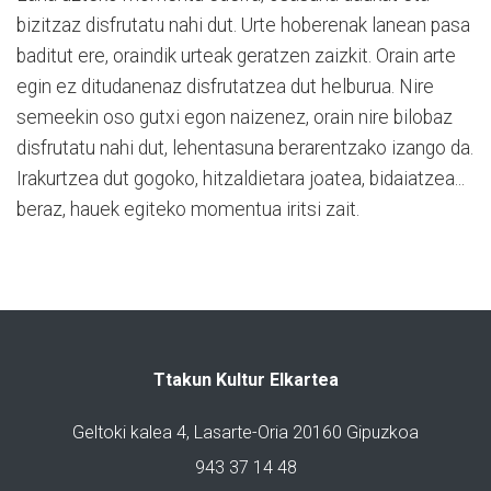
bizitzaz disfrutatu nahi dut. Urte hoberenak lanean pasa
baditut ere, oraindik urteak geratzen zaizkit. Orain arte
egin ez ditudanenaz disfrutatzea dut helburua. Nire
semeekin oso gutxi egon naizenez, orain nire bilobaz
disfrutatu nahi dut, lehentasuna berarentzako izango da.
Irakurtzea dut gogoko, hitzaldietara joatea, bidaiatzea...
beraz, hauek egiteko momentua iritsi zait.
Ttakun Kultur Elkartea
Geltoki kalea 4, Lasarte-Oria 20160 Gipuzkoa
943 37 14 48