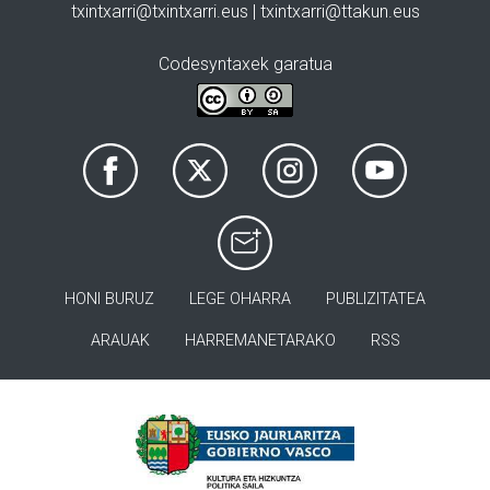
txintxarri@txintxarri.eus | txintxarri@ttakun.eus
Codesyntaxek garatua
HONI BURUZ
LEGE OHARRA
PUBLIZITATEA
ARAUAK
HARREMANETARAKO
RSS