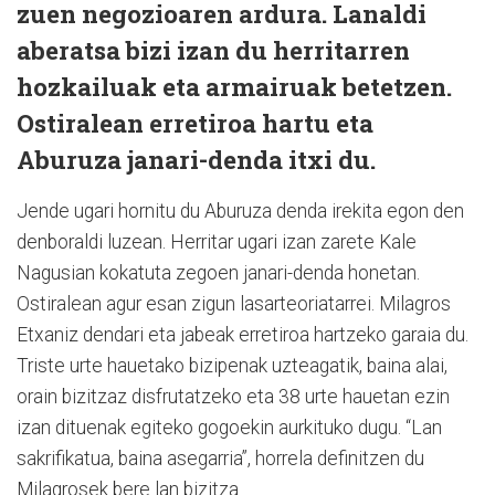
zuen negozioaren ardura. Lanaldi
aberatsa bizi izan du herritarren
hozkailuak eta armairuak betetzen.
Ostiralean erretiroa hartu eta
Aburuza janari-denda itxi du.
Jende ugari hornitu du Aburuza denda irekita egon den
denboraldi luzean. Herritar ugari izan zarete Kale
Nagusian kokatuta zegoen janari-denda honetan.
Ostiralean agur esan zigun lasarteoriatarrei. Milagros
Etxaniz dendari eta jabeak erretiroa hartzeko garaia du.
Triste urte hauetako bizipenak uzteagatik, baina alai,
orain bizitzaz disfrutatzeko eta 38 urte hauetan ezin
izan dituenak egiteko gogoekin aurkituko dugu. “Lan
sakrifikatua, baina asegarria”, horrela definitzen du
Milagrosek bere lan bizitza.