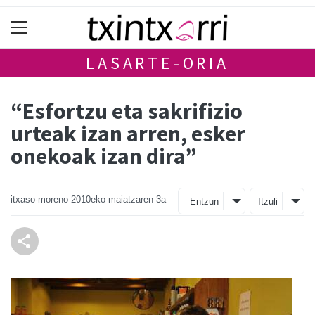
LASARTE-ORIA
“Esfortzu eta sakrifizio
urteak izan arren, esker
onekoak izan dira”
itxaso-moreno
2010eko maiatzaren 3a
Entzun
Itzuli