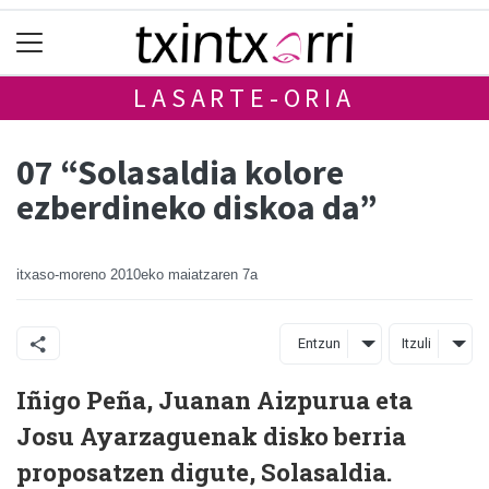
LASARTE-ORIA
07 “Solasaldia kolore
ezberdineko diskoa da”
itxaso-moreno
2010eko maiatzaren 7a
Entzun
Itzuli
Iñigo Peña, Juanan Aizpurua eta
Josu Ayarzaguenak disko berria
proposatzen digute, Solasaldia.