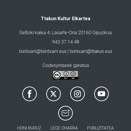
Ttakun Kultur Elkartea
Geltoki kalea 4, Lasarte-Oria 20160 Gipuzkoa
943 37 14 48
txintxarri@txintxarri.eus | txintxarri@ttakun.eus
Codesyntaxek garatua
HONI BURUZ
LEGE OHARRA
PUBLIZITATEA