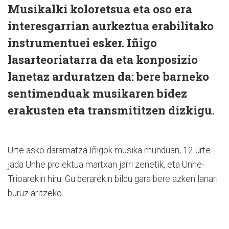
Musikalki koloretsua eta oso era
interesgarrian aurkeztua erabilitako
instrumentuei esker. Iñigo
lasarteoriatarra da eta konposizio
lanetaz arduratzen da: bere barneko
sentimenduak musikaren bidez
erakusten eta transmititzen dizkigu.
Urte asko daramatza Iñigok musika munduan, 12 urte
jada Unhe proiektua martxan jarri zenetik, eta Unhe-
Trioarekin hiru. Gu berarekin bildu gara bere azken lanari
buruz aritzeko.