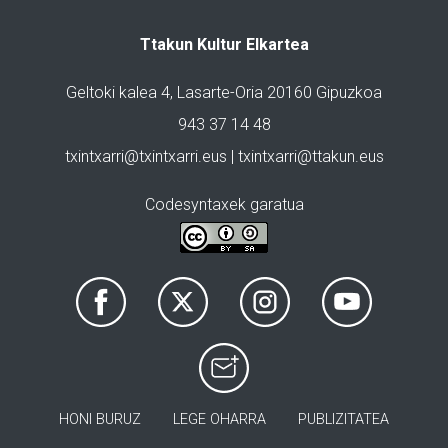
Ttakun Kultur Elkartea
Geltoki kalea 4, Lasarte-Oria 20160 Gipuzkoa
943 37 14 48
txintxarri@txintxarri.eus | txintxarri@ttakun.eus
Codesyntaxek garatua
HONI BURUZ
LEGE OHARRA
PUBLIZITATEA