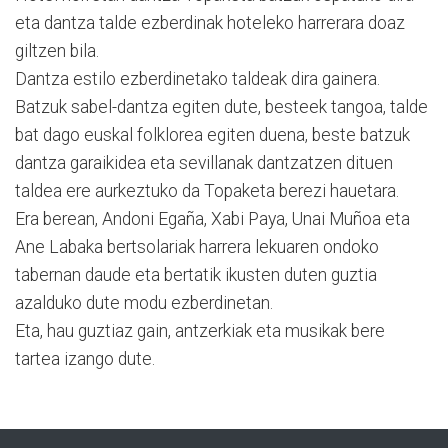
eta dantza talde ezberdinak hoteleko harrerara doaz
giltzen bila.
Dantza estilo ezberdinetako taldeak dira gainera.
Batzuk sabel-dantza egiten dute, besteek tangoa, talde
bat dago euskal folklorea egiten duena, beste batzuk
dantza garaikidea eta sevillanak dantzatzen dituen
taldea ere aurkeztuko da Topaketa berezi hauetara.
Era berean, Andoni Egaña, Xabi Paya, Unai Muñoa eta
Ane Labaka bertsolariak harrera lekuaren ondoko
tabernan daude eta bertatik ikusten duten guztia
azalduko dute modu ezberdinetan.
Eta, hau guztiaz gain, antzerkiak eta musikak bere
tartea izango dute.