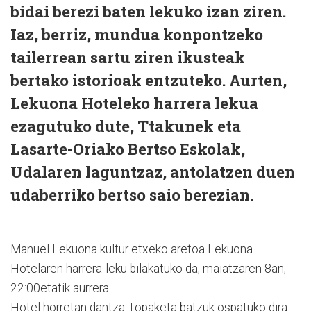
bidai berezi baten lekuko izan ziren.
Iaz, berriz, mundua konpontzeko
tailerrean sartu ziren ikusteak
bertako istorioak entzuteko. Aurten,
Lekuona Hoteleko harrera lekua
ezagutuko dute, Ttakunek eta
Lasarte-Oriako Bertso Eskolak,
Udalaren laguntzaz, antolatzen duen
udaberriko bertso saio berezian.
Manuel Lekuona kultur etxeko aretoa Lekuona
Hotelaren harrera-leku bilakatuko da, maiatzaren 8an,
22:00etatik aurrera.
Hotel horretan dantza Topaketa batzuk ospatuko dira