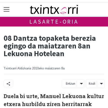
LASARTE-ORIA
08 Dantza topaketa berezia
egingo da maiatzaren 8an
Lekuona Hotelean
Txintxarri Aldizkaria
2010eko maiatzaren 8a
Entzun
Itzuli
Duela bi urte, Manuel Lekuona kultur
etxera hurbildu ziren herritarrak