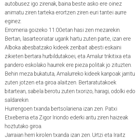
autobusez igo zirenak, baina beste asko ere oinez
animatu ziren tarteka erortzen ziren euri tantei aurre
eginez.
Erromeria goizeko 11:00etan hasi zen mezarekin.
Bertan, lasarteoriatar ugarik hartu zuten parte, izan ere
Alboka abesbatzako kideek zenbait abesti eskaini
zikieten bertara hurbildutakoei, eta Amalur trikitixa eta
pandero eskolako haurrek ere pieza politak jo zituzten.
Behin meza bukatuta, Amalurreko kideek kanpoak jarritu
zuten jotzen eta giroa alaitzen. Bertaratutakoek
bitartean, sabela berotu zuten txorizo, haragi, odolki edo
saldarekin.
Hurrengoen txanda bertsolariena izan zen. Patxi
Etxeberria eta Zigor Iriondo ederki aritu ziren haizeak
hoztutako giroa.
Jarraian herri kirolen txanda izan zen. Urtzi eta Iraitz