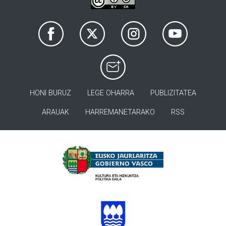
HONI BURUZ
LEGE OHARRA
PUBLIZITATEA
ARAUAK
HARREMANETARAKO
RSS