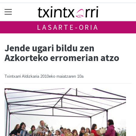
LASARTE-ORIA
Jende ugari bildu zen
Azkorteko erromerian atzo
Txintxarri Aldizkaria
2010eko maiatzaren 10a