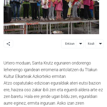
Entzun
Itzuli
Urtero moduan, Santa Krutz egunaren ondorengo
lehenengo igandean erromeria antolatzen du Ttakun
Kultur Elkarteak Azkorteko ermitan.
Atzo ospatutako edizioan eguraldiak ateri eutsi bazion
ere, haizea oso zakar ibili zen eta eguerdi aldera arte ez
zen baretu. Hala ere jende ugari bildu zen, eguraldiari
aurre eginez, ermita inguruan. Asko izan ziren