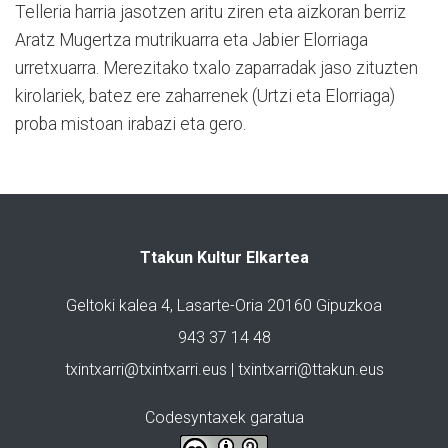
Telleria harria jasotzen aritu ziren eta aizkoran berriz
Aratz Mugertza mutrikuarra eta Jabier Elorriaga
urretxuarra. Merezitako txalo zaparradak jaso zituzten
kirolariek, batez ere zaharrenek (Urtzi eta Elorriaga)
proba mistoan irabazi eta gero.
Ttakun Kultur Elkartea
Geltoki kalea 4, Lasarte-Oria 20160 Gipuzkoa
943 37 14 48
txintxarri@txintxarri.eus | txintxarri@ttakun.eus
Codesyntaxek garatua