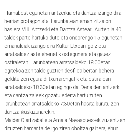
Hamabost egunetan antzerkia eta dantza izango dira
herrian protagonista. Larunbatean eman zitzaion
hasiera VIII. Antzerki eta Dantza Asteari. Aurten ia 40
taldek parte hartuko dute eta ondorengo 15 egunetan
emanaldiak izango dira Kultur Etxean, goiz eta
arratsaldez astelehenetik ostegunera eta gauez
ostiraletan. Larunbatean arratsaldeko 18:00etan
egitekoa zen talde guztien desfilea bertan behera
gelditu zen eguraldi txarrarengatik eta ostiralean
arratsaldeko 18:30etan egingo da. Dena den antzerki
eta dantza zaleek gozatu ederra hartu zuten
larunbatean arratsaldeko 7:30etan hasita burutu zen
dantza ikuskizunarekin.
Maider Oiartzabal eta Amaia Navascues-ek zuzentzen
dituzten hamar talde igo ziren oholtza gainera, ehun