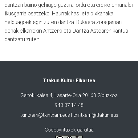
dantzari baino gehiago guztira, ordu eta erdiko emanaldi
ikusgarria osatzeko. Haurrak hasi eta pixkanaka
helduagoek egin zuten dantza. Bukaera zoragarrian
denak elkarrekin Antzerki eta Dantza Astearen kantua
dantzatu zuten.
Ttakun Kultur Elkartea
Geltoki kalea 4, Lasarte-Oria 20160 Gipuzkoa
943 37 14 48
txintxarri@txintxarri.eus | txintxarri@ttakun.eus
Codesyntaxek garatua