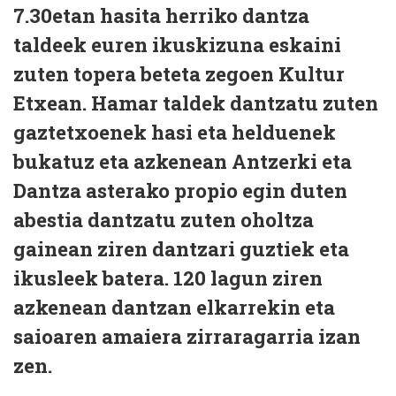
7.30etan hasita herriko dantza
taldeek euren ikuskizuna eskaini
zuten topera beteta zegoen Kultur
Etxean. Hamar taldek dantzatu zuten
gaztetxoenek hasi eta helduenek
bukatuz eta azkenean Antzerki eta
Dantza asterako propio egin duten
abestia dantzatu zuten oholtza
gainean ziren dantzari guztiek eta
ikusleek batera. 120 lagun ziren
azkenean dantzan elkarrekin eta
saioaren amaiera zirraragarria izan
zen.