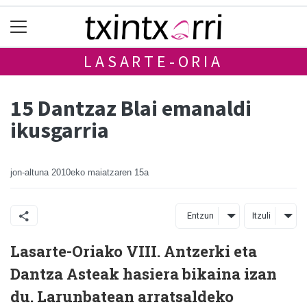
LASARTE-ORIA
15 Dantzaz Blai emanaldi
ikusgarria
jon-altuna
2010eko maiatzaren 15a
Entzun
Itzuli
Lasarte-Oriako VIII. Antzerki eta
Dantza Asteak hasiera bikaina izan
du. Larunbatean arratsaldeko