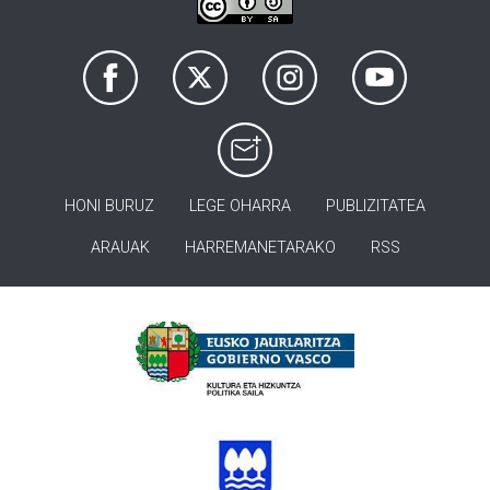
HONI BURUZ
LEGE OHARRA
PUBLIZITATEA
ARAUAK
HARREMANETARAKO
RSS