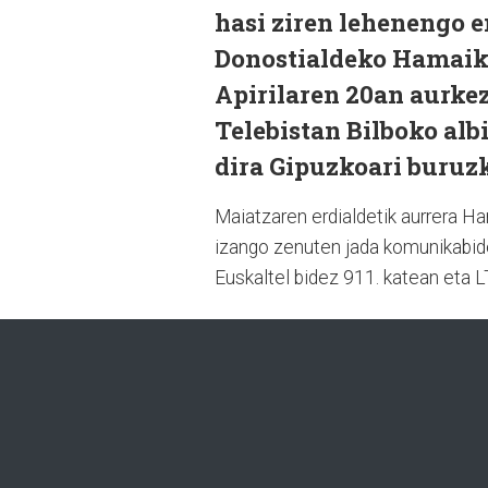
hasi ziren lehenengo e
Donostialdeko Hamaika
Apirilaren 20an aurk
Telebistan Bilboko alb
dira Gipuzkoari buruz
Maiatzaren erdialdetik aurrera H
izango zenuten jada komunikabide 
Euskaltel bidez 911. katean eta 