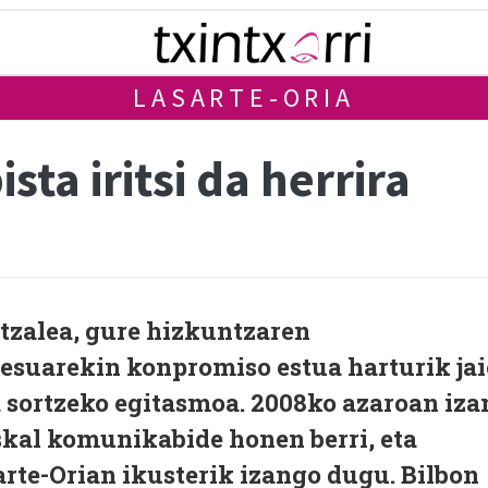
LASARTE-ORIA
ta iritsi da herrira
tzalea, gure hizkuntzaren
esuarekin konpromiso estua harturik jai
 sortzeko egitasmoa. 2008ko azaroan iza
skal komunikabide honen berri, eta
rte-Orian ikusterik izango dugu. Bilbon