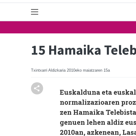
15 Hamaika Telebis
Txintxarri Aldizkaria
2010eko maiatzaren 15a
Euskalduna eta euskal
normalizazioaren proz
zen Hamaika Telebista
genuen lehen aldiz eu
2010an, azkenean, Lasa