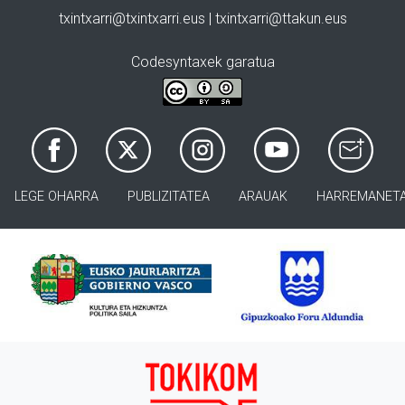
txintxarri@txintxarri.eus | txintxarri@ttakun.eus
Codesyntaxek garatua
LEGE OHARRA
PUBLIZITATEA
ARAUAK
HARREMANET