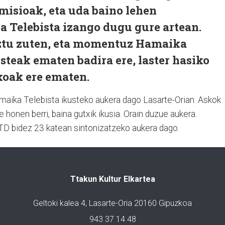
misioak, eta uda baino lehen
 Telebista izango dugu gure artean.
eztu zuten, eta momentuz Hamaika
isteak ematen badira ere, laster hasiko
koak ere ematen.
amaika Telebista ikusteko aukera dago Lasarte-Orian. Askok
honen berri, baina gutxik ikusia. Orain duzue aukera.
LTD bidez 23 katean sintonizatzeko aukera dago.
Ttakun Kultur Elkartea
Geltoki kalea 4, Lasarte-Oria 20160 Gipuzkoa
943 37 14 48