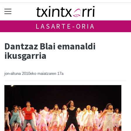
LASARTE-ORIA
Dantzaz Blai emanaldi
ikusgarria
jon-altuna
2010eko maiatzaren 17a