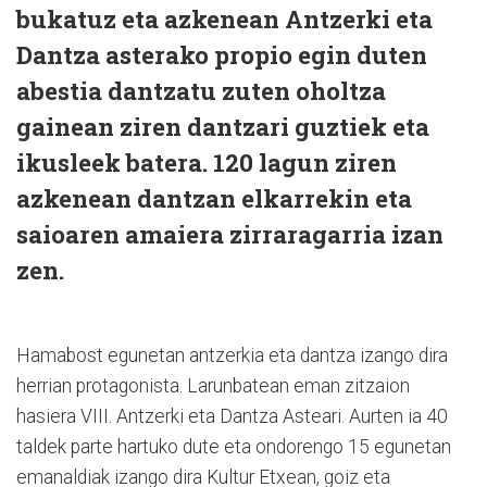
bukatuz eta azkenean Antzerki eta
Dantza asterako propio egin duten
abestia dantzatu zuten oholtza
gainean ziren dantzari guztiek eta
ikusleek batera. 120 lagun ziren
azkenean dantzan elkarrekin eta
saioaren amaiera zirraragarria izan
zen.
Hamabost egunetan antzerkia eta dantza izango dira
herrian protagonista. Larunbatean eman zitzaion
hasiera VIII. Antzerki eta Dantza Asteari. Aurten ia 40
taldek parte hartuko dute eta ondorengo 15 egunetan
emanaldiak izango dira Kultur Etxean, goiz eta