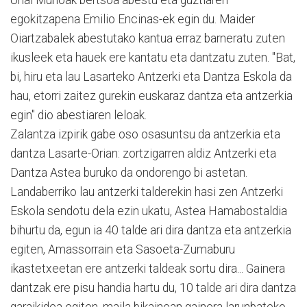
egokitzapena Emilio Encinas-ek egin du. Maider
Oiartzabalek abestutako kantua erraz barneratu zuten
ikusleek eta hauek ere kantatu eta dantzatu zuten. "Bat,
bi, hiru eta lau Lasarteko Antzerki eta Dantza Eskola da
hau, etorri zaitez gurekin euskaraz dantza eta antzerkia
egin" dio abestiaren leloak.
Zalantza izpirik gabe oso osasuntsu da antzerkia eta
dantza Lasarte-Orian: zortzigarren aldiz Antzerki eta
Dantza Astea buruko da ondorengo bi astetan.
Landaberriko lau antzerki talderekin hasi zen Antzerki
Eskola sendotu dela ezin ukatu, Astea Hamabostaldia
bihurtu da, egun ia 40 talde ari dira dantza eta antzerkia
egiten, Amassorrain eta Sasoeta-Zumaburu
ikastetxeetan ere antzerki taldeak sortu dira... Gainera
dantzak ere pisu handia hartu du, 10 talde ari dira dantza
garaikidea egiten, maila bikainean gainera larunbateko