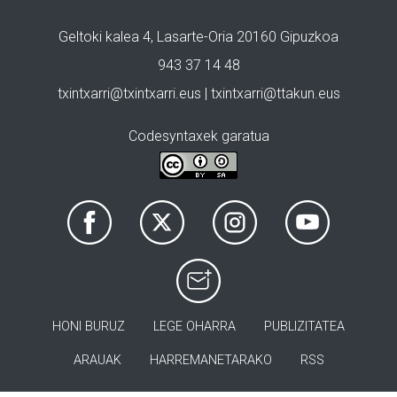
Geltoki kalea 4, Lasarte-Oria 20160 Gipuzkoa
943 37 14 48
txintxarri@txintxarri.eus | txintxarri@ttakun.eus
Codesyntaxek garatua
HONI BURUZ
LEGE OHARRA
PUBLIZITATEA
ARAUAK
HARREMANETARAKO
RSS