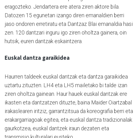
eragozteko. Jendartera ere atera ziren aktore bila.
Datozen 15 egunetan izango diren emanaldien berri
jaso ondoren erretiratu eta Dantzaz Blai emanaldia hasi
zen. 120 dantzari inguru igo ziren oholtza gainera, oin
hutsik, euren dantzak eskaintzera.
Euskal dantza garaikidea
Haurren taldeek euskal dantzak eta dantza garaikidea
uztartu zituzten. LH4 eta LH5 mailetako bi talde izan
ziren oholtza gainean. Haur hauek euskal dantzak ere
ikasten eta dantzatzen dituzte, baina Maider Oiartzabal
irakaslearen iritziz, garrantzitsua da koreografia berri eta
erakargarriagoak egitea, eta euskal dantza tradizionalak
gaurkotzea, euskal dantzek iraun dezaten eta
transmisio kulturalari eusteko.