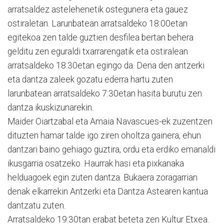
arratsaldez astelehenetik ostegunera eta gauez
ostiraletan. Larunbatean arratsaldeko 18:00etan
egitekoa zen talde guztien desfilea bertan behera
gelditu zen eguraldi txarrarengatik eta ostiralean
arratsaldeko 18:30etan egingo da. Dena den antzerki
eta dantza zaleek gozatu ederra hartu zuten
larunbatean arratsaldeko 7:30etan hasita burutu zen
dantza ikuskizunarekin.
Maider Oiartzabal eta Amaia Navascues-ek zuzentzen
dituzten hamar talde igo ziren oholtza gainera, ehun
dantzari baino gehiago guztira, ordu eta erdiko emanaldi
ikusgarria osatzeko. Haurrak hasi eta pixkanaka
helduagoek egin zuten dantza. Bukaera zoragarrian
denak elkarrekin Antzerki eta Dantza Astearen kantua
dantzatu zuten.
Arratsaldeko 19:30tan erabat beteta zen Kultur Etxea.