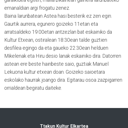
emanaldian argi frogatu zenez.
Baina larunbatean Astea hasi besterik ez zen egin.
Gaurtik aurrera, egunero goizeko 11etan eta
arratsaldeko 19:00etan antzezlan bat eskainiko da
Kultur Etxean, ostiralean 18:30ean talde guztien
desfilea egingo da eta gaueko 22:30ean helduen
Mikelenak eta Hiru desio lanak eskainiko dira. Datorren
astean ere beste hainbeste saio, guztiak Manuel
Lekuona kultur etxean doan. Goizeko saioetara
eskolako haurrak joango dira. Egitarau osoa zazpigarren
orrialdean begiratu daiteke.
Ttakun Kultur Elkartea