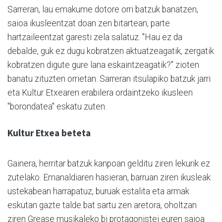
Sarreran, lau emakume dotore orri batzuk banatzen,
saioa ikusleentzat doan zen bitartean, parte
hartzaileentzat garesti zela salatuz. "Hau ez da
debalde, guk ez dugu kobratzen aktuatzeagatik, zergatik
kobratzen digute gure lana eskaintzeagatik?" zioten
banatu zituzten orrietan. Sarreran itsulapiko batzuk jarri
eta Kultur Etxearen erabilera ordaintzeko ikusleen
"borondatea" eskatu zuten.
Kultur Etxea beteta
Gainera, herritar batzuk kanpoan gelditu ziren lekurik ez
zutelako. Emanaldiaren hasieran, barruan ziren ikusleak
ustekabean harrapatuz, buruak estalita eta armak
eskutan gazte talde bat sartu zen aretora, oholtzan
ziren Grease musikaleko bi protagonistei euren saioa