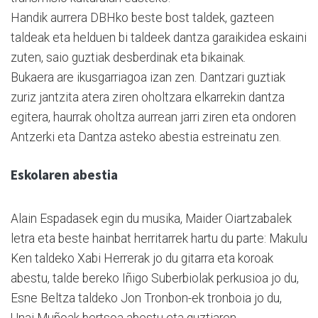
Handik aurrera DBHko beste bost taldek, gazteen
taldeak eta helduen bi taldeek dantza garaikidea eskaini
zuten, saio guztiak desberdinak eta bikainak.
Bukaera are ikusgarriagoa izan zen. Dantzari guztiak
zuriz jantzita atera ziren oholtzara elkarrekin dantza
egitera, haurrak oholtza aurrean jarri ziren eta ondoren
Antzerki eta Dantza asteko abestia estreinatu zen.
Eskolaren abestia
Alain Espadasek egin du musika, Maider Oiartzabalek
letra eta beste hainbat herritarrek hartu du parte: Makulu
Ken taldeko Xabi Herrerak jo du gitarra eta koroak
abestu, talde bereko Iñigo Suberbiolak perkusioa jo du,
Esne Beltza taldeko Jon Tronbon-ek tronboia jo du,
Unai Muñoak bertsoa abestu eta guztiaren