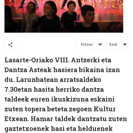
Entzun
Itzuli
Lasarte-Oriako VIII. Antzerki eta
Dantza Asteak hasiera bikaina izan
du. Larunbatean arratsaldeko
7.30etan hasita herriko dantza
taldeek euren ikuskizuna eskaini
zuten topera beteta zegoen Kultur
Etxean. Hamar taldek dantzatu zuten
gaztetxoenek hasi eta helduenek