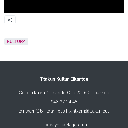
KULTURA
Ttakun Kultur Elkartea
Geltoki kalea 4, Lasarte-Oria 20160 Gipuzkoa
943 37 14 48
txintxarri@txintxarri.eus | txintxarri@ttakun.eus
Codesyntaxek garatua