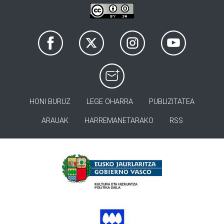
HONI BURUZ
LEGE OHARRA
PUBLIZITATEA
ARAUAK
HARREMANETARAKO
RSS