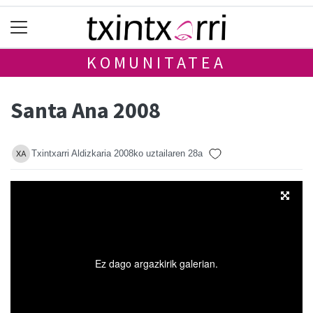
KOMUNITATEA
Santa Ana 2008
Txintxarri Aldizkaria
2008ko uztailaren 28a