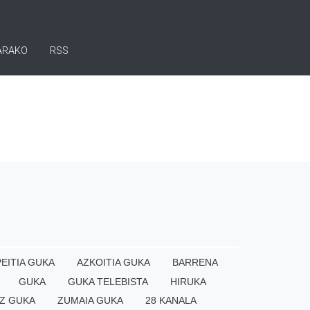
ARAKO
RSS
EITIA GUKA
AZKOITIA GUKA
BARRENA
GUKA
GUKA TELEBISTA
HIRUKA
Z GUKA
ZUMAIA GUKA
28 KANALA