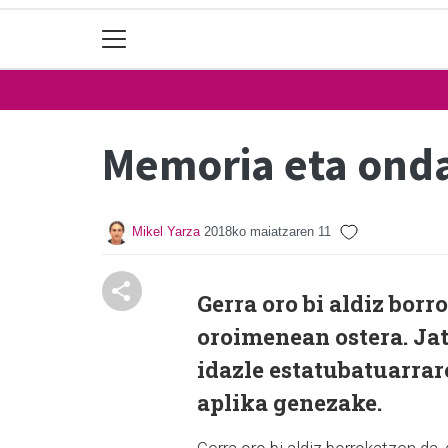
Memoria eta ond
Mikel Yarza
2018ko maiatzaren 11
Gerra oro bi aldiz bor
oroimenean ostera. Ja
idazle estatubatuarra
aplika genezake.