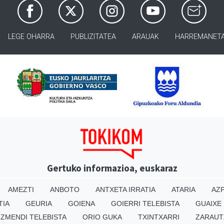
LEGE OHARRA
PUBLIZITATEA
ARAUAK
HARREMANET
Gertuko informazioa, euskaraz
AMEZTI
ANBOTO
ANTXETA IRRATIA
ATARIA
AZP
TIA
GEURIA
GOIENA
GOIERRI TELEBISTA
GUAIXE
IZMENDI TELEBISTA
ORIO GUKA
TXINTXARRI
ZARAUT