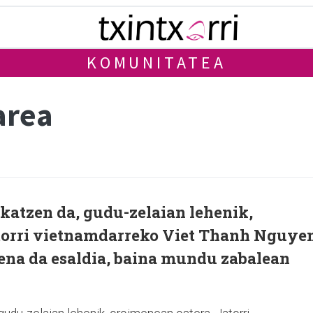
KOMUNITATEA
area
rokatzen da, gudu-zelaian lehenik,
torri vietnamdarreko Viet Thanh Nguye
rena da esaldia, baina mundu zabalean