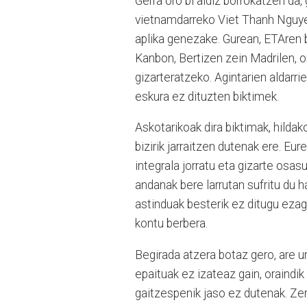
Gerra oro bi aldiz borrokatzen da,
vietnamdarreko Viet Thanh Nguye
aplika genezake. Gurean, ETAren b
Kanbon, Bertizen zein Madrilen, 
gizarteratzeko. Agintarien aldarri
eskura ez dituzten biktimek.
Askotarikoak dira biktimak, hilda
bizirik jarraitzen dutenak ere. Eu
integrala jorratu eta gizarte osas
andanak bere larrutan sufritu du 
astinduak besterik ez ditugu ezag
kontu berbera.
Begirada atzera botaz gero, are ur
epaituak ez izateaz gain, oraindik
gaitzespenik jaso ez dutenak. Zer