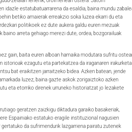
 gudu-zelaian lehenik, oroimenean ostera. Jatorri
n idazle estatubatuarrarena da esaldia, baina mundu zabal
ehin betiko amaierak erreakzio soka luzea ekarri du eta
ordezkari politikoek ez dute aukera galdu euren mezuak
ek baino arreta gehiago merezi dute, ordea, bozgorailuak
koez gain, baita euren alboan hamaika modutara sufritu ostea
ren istorioak ezagutu eta partekatzea da iraganaren irakurketa
untsu bat eraikitzen jarraitzeko bidea. Azken batean, jende
hamarkada luzez, baina gazte askok zorigaiztoko azken
utu eta etorriko direnek urruneko historiatzat jo lezakete
rutiago geratzen zaizkigu diktadura garaiko basakeriak,
 ere Espainiako estatuko eragile instituzional nagusien
 gertatuko da sufrimendurik lazgarriena pairatu zutenek