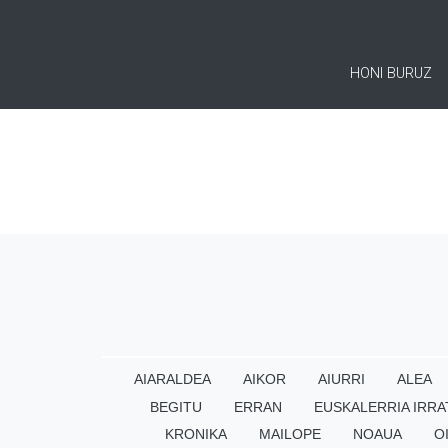
HONI BURUZ
AIARALDEA
AIKOR
AIURRI
ALEA
BEGITU
ERRAN
EUSKALERRIA IRRA
KRONIKA
MAILOPE
NOAUA
O