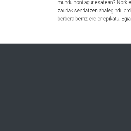
mundu honi agur esatean? Nork et
zauriak sendatzen ahalegindu or
berbera berriz ere errepikatu. Eg