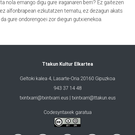
a nola emango digu gure iraganaren berri? Ez gaitezen
dez alfonbrapean ezkutatzen tematu, ez dezagun akats
ia da gure ondorengoei zor diegun gutxienekoa.
Ttakun Kultur Elkartea
Geltoki kalea 4, Lasarte-Oria 20160 Gipuzkoa
943 37 14 48
txintxarri@txintxarri.eus | txintxarri@ttakun.eus
Codesyntaxek garatua