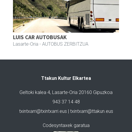
LUIS CAR AUTOBUSAK
Lasarte-Oria
- AUTOBUS ZERBITZUA
Ttakun Kultur Elkartea
Geltoki kalea 4, Lasarte-Oria 20160 Gipuzkoa
943 37 14 48
txintxarri@txintxarri.eus | txintxarri@ttakun.eus
Codesyntaxek garatua