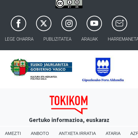
LEGE OHARRA
PUBLIZITATEA
ARAUAK
HARREMANET
Gertuko informazioa, euskaraz
AMEZTI
ANBOTO
ANTXETA IRRATIA
ATARIA
AZP