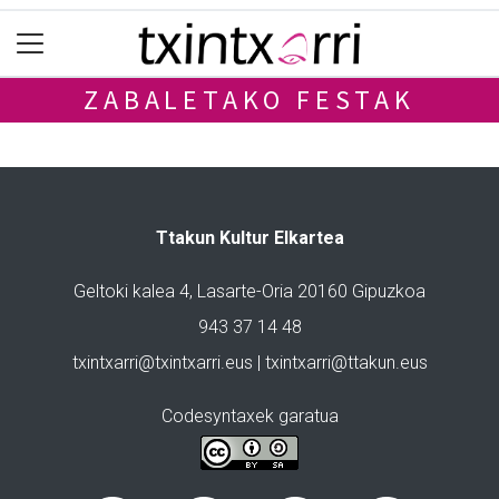
ZABALETAKO FESTAK
Ttakun Kultur Elkartea
Geltoki kalea 4, Lasarte-Oria 20160 Gipuzkoa
943 37 14 48
txintxarri@txintxarri.eus | txintxarri@ttakun.eus
Codesyntaxek garatua