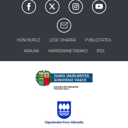
HONI BURUZ
LEGE OHARRA
PUBLIZITATEA
ARAUAK
HARREMANETARAKO
RSS