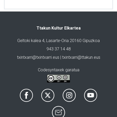
Ttakun Kultur Elkartea
Geltoki kalea 4, Lasarte-Oria 20160 Gipuzkoa
943 37 14 48
txintxarri@txintxarri.eus | txintxarri@ttakun.eus
Codesyntaxek garatua