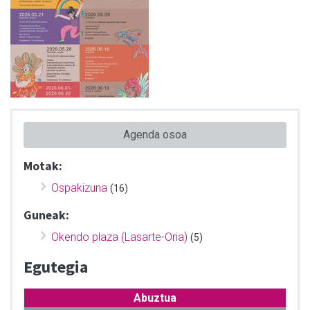
Agenda osoa
Motak:
Ospakizuna
(16)
Guneak:
Okendo plaza (Lasarte-Oria)
(5)
Egutegia
Abuztua