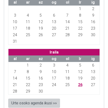
al
ar
az
og
ol
lr
ig
1
2
3
4
5
6
7
8
9
10
11
12
13
14
15
16
17
18
19
20
21
22
23
24
25
26
27
28
29
30
31
Iraila
al
ar
az
og
ol
lr
ig
1
2
3
4
5
6
7
8
9
10
11
12
13
14
15
16
17
18
19
20
21
22
23
24
25
26
27
28
29
30
Urte osoko agenda ikusi »»