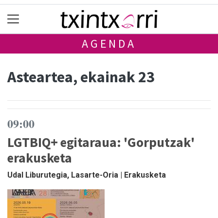
AGENDA
Asteartea, ekainak 23
09:00
LGTBIQ+ egitaraua: 'Gorputzak'
erakusketa
Udal Liburutegia, Lasarte-Oria | Erakusketa