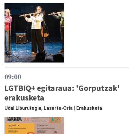
09:00
LGTBIQ+ egitaraua: 'Gorputzak'
erakusketa
Udal Liburutegia, Lasarte-Oria | Erakusketa