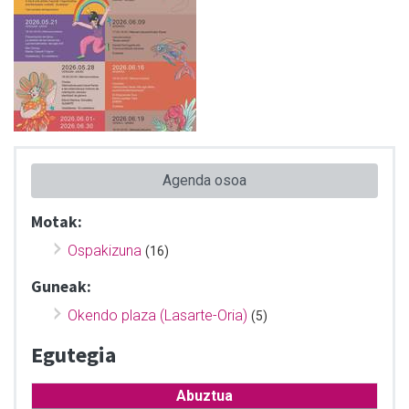
Agenda osoa
Motak:
Ospakizuna
(16)
Guneak:
Okendo plaza (Lasarte-Oria)
(5)
Egutegia
Abuztua