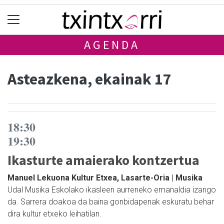
AGENDA
Asteazkena, ekainak 17
18:30
19:30
Ikasturte amaierako kontzertua
Manuel Lekuona Kultur Etxea, Lasarte-Oria | Musika
Udal Musika Eskolako ikasleen aurreneko emanaldia izango
da. Sarrera doakoa da baina gonbidapenak eskuratu behar
dira kultur etxeko leihatilan.