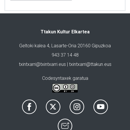
Ttakun Kultur Elkartea
Geltoki kalea 4, Lasarte-Oria 20160 Gipuzkoa
943 37 14 48
txintxarri@txintxarri.eus | txintxarri@ttakun.eus
Codesyntaxek garatua