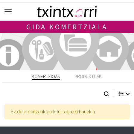
GIDA KOMERTZIALA
KOMERTZIOAK
PRODUKTUAK
Ez da emaitzarik aurkitu iragazki hauekin.