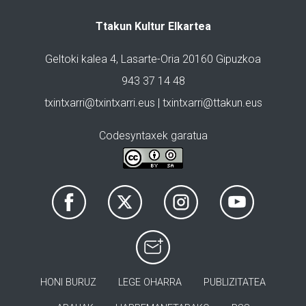
Ttakun Kultur Elkartea
Geltoki kalea 4, Lasarte-Oria 20160 Gipuzkoa
943 37 14 48
txintxarri@txintxarri.eus | txintxarri@ttakun.eus
Codesyntaxek garatua
HONI BURUZ
LEGE OHARRA
PUBLIZITATEA